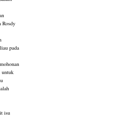
an
n Rosdy
h
liau pada
ermohonan
 untuk
au
alah
t isu