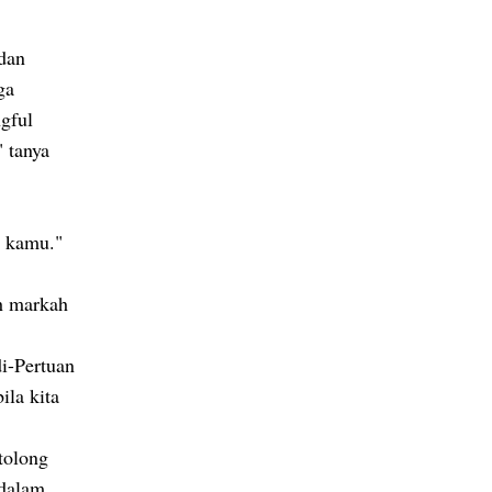
dan
ga
gful
" tanya
a kamu."
h markah
di-Pertuan
la kita
tolong
 dalam