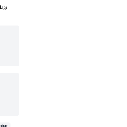
lagi
endum