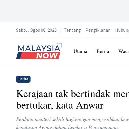
Sabtu, Ogos 08, 2026
Tentang
Pengiklanan
Hubun
Home
Utama
Berita
Wac
Berita
Kerajaan tak bertindak me
bertukar, kata Anwar
Perdana menteri sekali lagi enggan mengesahkan kew
keputusan Agong dalam Lembaga Pengampunan.