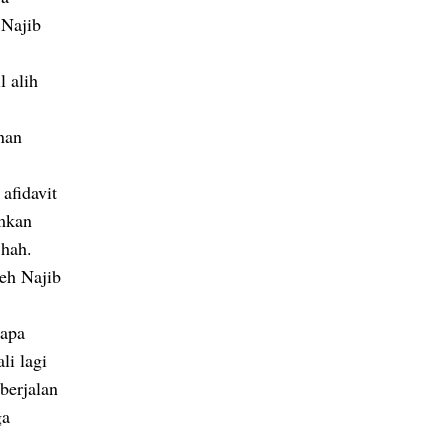
 Najib
l alih
nan
afidavit
umkan
Shah.
eh Najib
gapa
li lagi
berjalan
ga