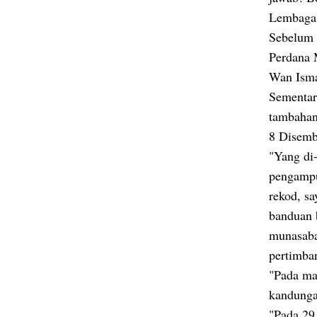
Lembaga
Sebelum 
Perdana 
Wan Isma
Sementar
tambahan
8 Disemb
"Yang di
pengampu
rekod, s
banduan 
munasaba
pertimba
"Pada mas
kandunga
"Pada 29 