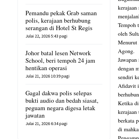
kerajaan
Pemandu pekak Grab saman
menjalan
polis, kerajaan berhubung
Tempoh ta
serangan di Hotel St Regis
oleh Sult
Julai 22, 2026 5:43 pagi
Menurut 
Agong.
Johor batal lesen Network
Jawapan i
School, beri tempoh 24 jam
hentikan operasi
dengan m
Julai 21, 2026 10:39 pagi
sendiri 
Afidavit
Gagal dakwa polis selepas
berhubun
bukti audio dan bedah siasat,
Ketika d
peguam negara digesa letak
kerajaan
jawatan
berkata p
Julai 21, 2026 6:34 pagi
di mahka
Pengamp