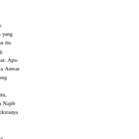
k
a yang
n itu
g.
ar. Apa-
ata Anwar
ang
tu,
 Najib
ekiranya
wa