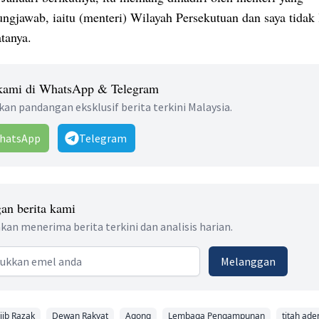
ngjawab, iaitu (menteri) Wilayah Persekutuan dan saya tidak 
atanya.
 kami di WhatsApp & Telegram
an pandangan eksklusif berita terkini Malaysia.
hatsApp
Telegram
an berita kami
kan menerima berita terkini dan analisis harian.
 address
Melanggan
jib Razak
Dewan Rakyat
Agong
Lembaga Pengampunan
titah ad