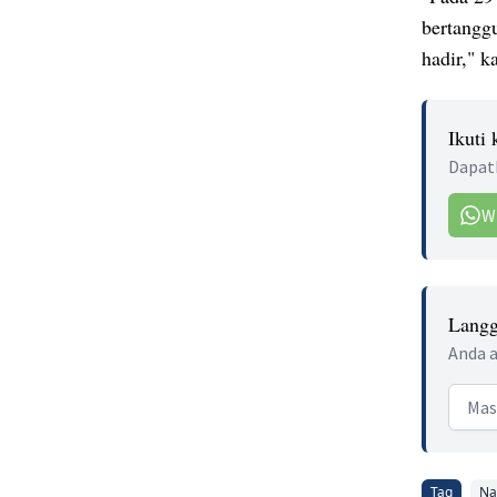
bertanggu
hadir," k
Ikuti
Dapatk
W
Langg
Anda a
Email
Tag
Na