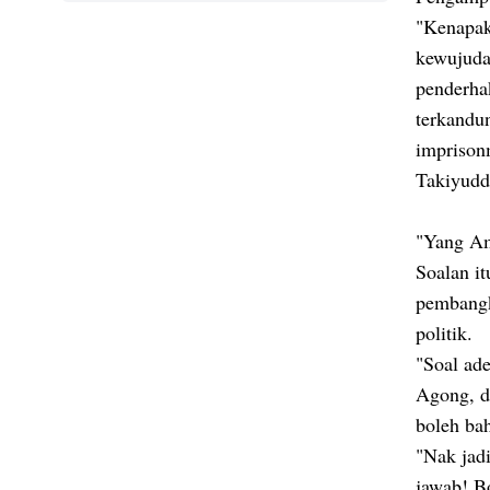
"Kenapak
kewujuda
penderha
terkandu
imprisonm
Takiyudd
"Yang Am
Soalan i
pembangk
politik.
"Soal ade
Agong, d
boleh ba
"Nak jadi
jawab! B