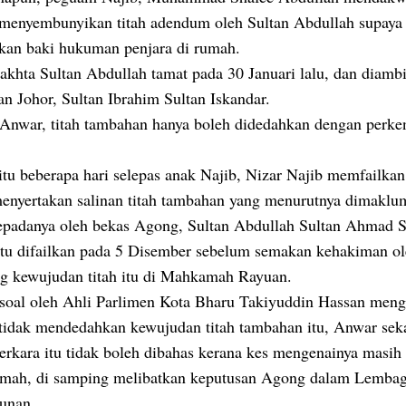
 menyembunyikan titah adendum oleh Sultan Abdullah supaya
kan baki hukuman penjara di rumah.
khta Sultan Abdullah tamat pada 30 Januari lalu, dan diambi
an Johor, Sultan Ibrahim Sultan Iskandar.
Anwar, titah tambahan hanya boleh didedahkan dengan perke
tu beberapa hari selepas anak Najib, Nizar Najib memfailkan 
enyertakan salinan titah tambahan yang menurutnya dimakl
kepadanya oleh bekas Agong, Sultan Abdullah Sultan Ahmad 
 itu difailkan pada 5 Disember sebelum semakan kehakiman ol
g kewujudan titah itu di Mahkamah Rayuan.
isoal oleh Ahli Parlimen Kota Bharu Takiyuddin Hassan men
 tidak mendedahkan kewujudan titah tambahan itu, Anwar seka
erkara itu tidak boleh dibahas kerana kes mengenainya masih 
mah, di samping melibatkan keputusan Agong dalam Lemba
unan.