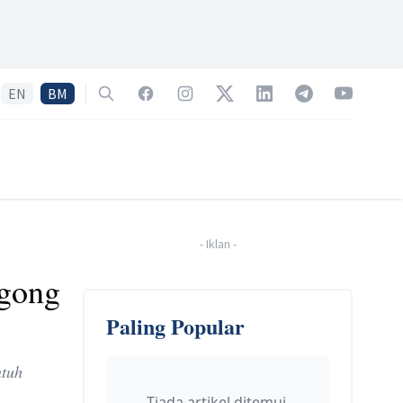
EN
BM
Search
Facebook
Instagram
Twitter
LinkedIn
Telegram
YouTube
-
Iklan
-
Agong
Paling Popular
ntuh
Tiada artikel ditemui.