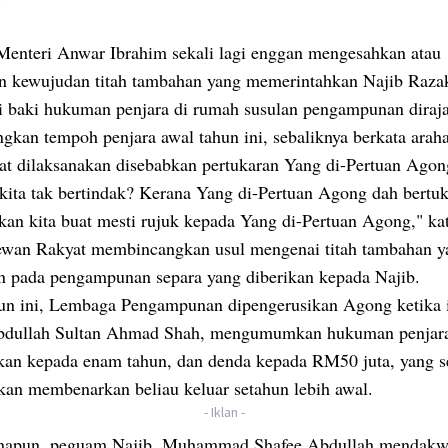
.
Menteri Anwar Ibrahim sekali lagi enggan mengesahkan atau
n kewujudan titah tambahan yang memerintahkan Najib Raza
i baki hukuman penjara di rumah susulan pengampunan diraj
kan tempoh penjara awal tahun ini, sebaliknya berkata araha
pat dilaksanakan disebabkan pertukaran Yang di-Pertuan Agon
kita tak bertindak? Kerana Yang di-Pertuan Agong dah bertuk
akan kita buat mesti rujuk kepada Yang di-Pertuan Agong," k
ewan Rakyat membincangkan usul mengenai titah tambahan y
an pada pengampunan separa yang diberikan kepada Najib.
un ini, Lembaga Pengampunan dipengerusikan Agong ketika i
bdullah Sultan Ahmad Shah, mengumumkan hukuman penjara
kan kepada enam tahun, dan denda kepada RM50 juta, yang s
akan membenarkan beliau keluar setahun lebih awal.
- Iklan -
napun, peguam Najib, Muhammad Shafee Abdullah mendak