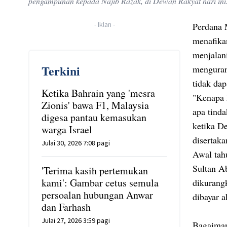
pengampunan kepada Najib Razak, di Dewan Rakyat hari ini
-
Iklan
-
Perdana 
menafika
menjalan
Terkini
mengurang
tidak da
Ketika Bahrain yang 'mesra
"Kenapa 
Zionis' bawa F1, Malaysia
apa tind
digesa pantau kemasukan
ketika D
warga Israel
disertak
Julai 30, 2026 7:08 pagi
Awal tah
Sultan A
'Terima kasih pertemukan
kami': Gambar cetus semula
dikurang
persoalan hubungan Anwar
dibayar 
dan Farhash
Julai 27, 2026 3:59 pagi
Bagaima