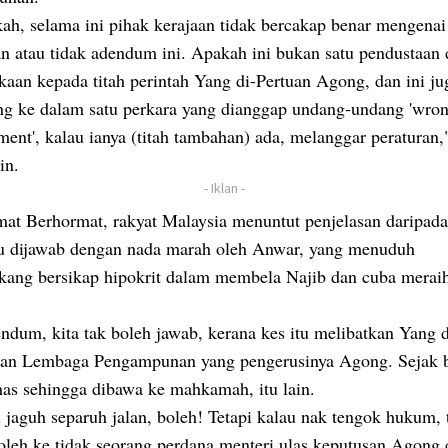
ah, selama ini pihak kerajaan tidak bercakap benar mengenai
n atau tidak adendum ini. Apakah ini bukan satu pendustaan 
kaan kepada titah perintah Yang di-Pertuan Agong, dan ini ju
ng ke dalam satu perkara yang dianggap undang-undang 'wron
ent', kalau ianya (titah tambahan) ada, melanggar peraturan,
in.
- Iklan -
at Berhormat, rakyat Malaysia menuntut penjelasan daripad
tu dijawab dengan nada marah oleh Anwar, yang menuduh
ang bersikap hipokrit dalam membela Najib dan cuba merai
ndum, kita tak boleh jawab, kerana kes itu melibatkan Yang 
an Lembaga Pengampunan yang pengerusinya Agong. Sejak bi
has sehingga dibawa ke mahkamah, itu lain.
 jaguh separuh jalan, boleh! Tetapi kalau nak tengok hukum, 
oleh ke tidak seorang perdana menteri ulas keputusan Agong