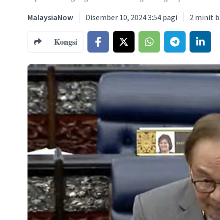
MalaysiaNow
Disember 10, 2024 3:54 pagi
2
minit 
Kongsi