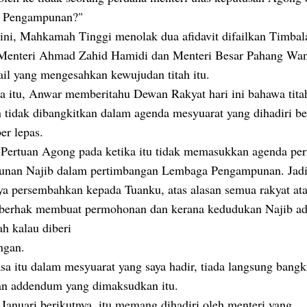
 Pengampunan?"
ini, Mahkamah Tinggi menolak dua afidavit difailkan Timbal
Menteri Ahmad Zahid Hamidi dan Menteri Besar Pahang Wa
il yang mengesahkan kewujudan titah itu.
a itu, Anwar memberitahu Dewan Rakyat hari ini bahawa tita
 tidak dibangkitkan dalam agenda mesyuarat yang dihadiri be
er lepas.
-Pertuan Agong pada ketika itu tidak memasukkan agenda p
nan Najib dalam pertimbangan Lembaga Pengampunan. Jadi
aya persembahkan kepada Tuanku, atas alasan semua rakyat at
berhak membuat permohonan dan kerana kedudukan Najib ad
h kalau diberi
ngan.
a itu dalam mesyuarat yang saya hadir, tiada langsung bangki
n addendum yang dimaksudkan itu.
Januari berikutnya, itu memang dihadiri oleh menteri yang