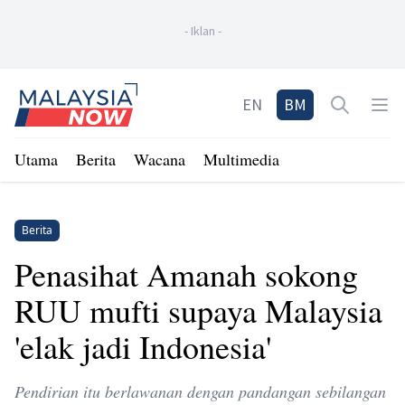
-
Iklan
-
Home
EN
BM
Open sea
Op
Utama
Berita
Wacana
Multimedia
Berita
Penasihat Amanah sokong
RUU mufti supaya Malaysia
'elak jadi Indonesia'
Pendirian itu berlawanan dengan pandangan sebilangan