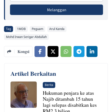
Melanggan
Tag
1MDB
Peguam
Arul Kanda
Mohd Irwan Serigar Abdullah
Kongsi
Artikel Berkaitan
Berita
Hukuman penjara ke atas
Najib ditambah 15 tahun
lagi selepas disabitkan kes
RM2.3 bilion