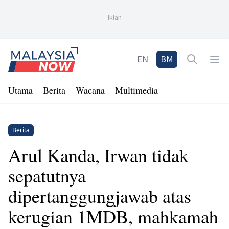
-
Iklan
-
Home
EN
BM
Open sea
Op
Utama
Berita
Wacana
Multimedia
Berita
Arul Kanda, Irwan tidak
sepatutnya
dipertanggungjawab atas
kerugian 1MDB, mahkamah