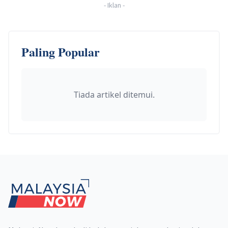
-
Iklan
-
Paling Popular
Tiada artikel ditemui.
Footer