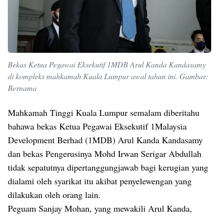
Bekas Ketua Pegawai Eksekutif 1MDB Arul Kanda Kandasamy
di kompleks mahkamah Kuala Lumpur awal tahun ini. Gambar:
Bernama
Mahkamah Tinggi Kuala Lumpur semalam diberitahu
bahawa bekas Ketua Pegawai Eksekutif 1Malaysia
Development Berhad (1MDB) Arul Kanda Kandasamy
dan bekas Pengerusinya Mohd Irwan Serigar Abdullah
tidak sepatutnya dipertanggungjawab bagi kerugian yang
dialami oleh syarikat itu akibat penyelewengan yang
dilakukan oleh orang lain.
Peguam Sanjay Mohan, yang mewakili Arul Kanda,