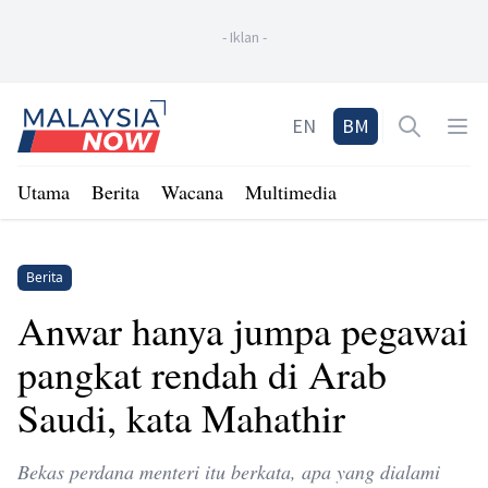
-
Iklan
-
Home
EN
BM
Open sea
Op
Utama
Berita
Wacana
Multimedia
Berita
Anwar hanya jumpa pegawai
pangkat rendah di Arab
Saudi, kata Mahathir
Bekas perdana menteri itu berkata, apa yang dialami