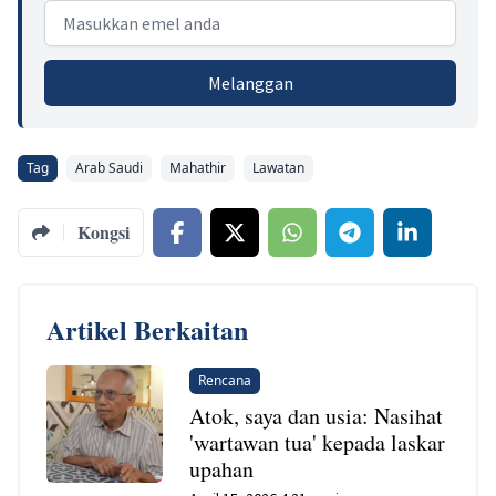
Email address
Melanggan
Tag
Arab Saudi
Mahathir
Lawatan
Kongsi
Artikel Berkaitan
Rencana
Atok, saya dan usia: Nasihat
'wartawan tua' kepada laskar
upahan