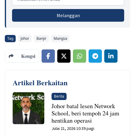
Melanggan
Tag
Johor
Banjir
Mangsa
Kongsi
Artikel Berkaitan
Berita
Johor batal lesen Network
School, beri tempoh 24 jam
hentikan operasi
Julai 21, 2026 10:39 pagi