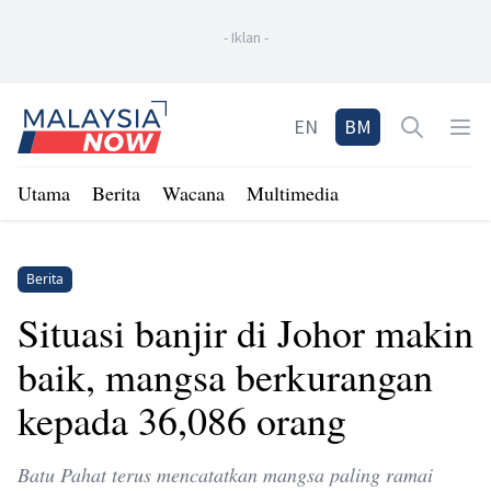
-
Iklan
-
Home
EN
BM
Open sea
Op
Utama
Berita
Wacana
Multimedia
Berita
Situasi banjir di Johor makin
baik, mangsa berkurangan
kepada 36,086 orang
Batu Pahat terus mencatatkan mangsa paling ramai