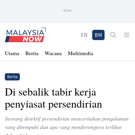
-
Iklan
-
Home
EN
BM
Open sea
Op
Utama
Berita
Wacana
Multimedia
Berita
Di sebalik tabir kerja
penyiasat persendirian
Seorang detektif persendirian menceritakan pengalaman
yang ditempuhi dan apa yang mendorongnya terlibat