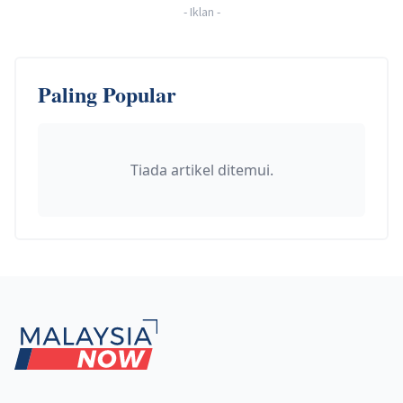
-
Iklan
-
Paling Popular
Tiada artikel ditemui.
Footer