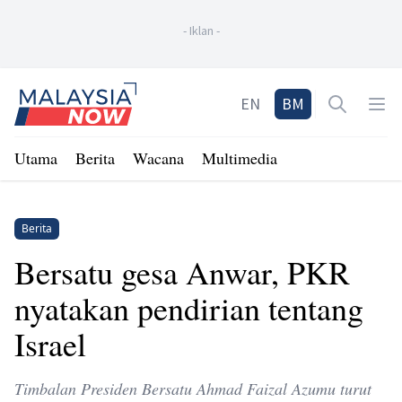
-
Iklan
-
Home
EN
BM
Open sea
Op
Utama
Berita
Wacana
Multimedia
Berita
Bersatu gesa Anwar, PKR
nyatakan pendirian tentang
Israel
Timbalan Presiden Bersatu Ahmad Faizal Azumu turut