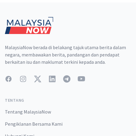
Footer
MalaysiaNow berada di belakang tajuk utama berita dalam
negara, membawakan berita, pandangan dan pendapat
berkaitan isu dan maklumat terkini kepada anda.
Facebook
Instagram
Twitter
LinkedIn
Telegram
YouTube
TENTANG
Tentang MalaysiaNow
Pengiklanan Bersama Kami