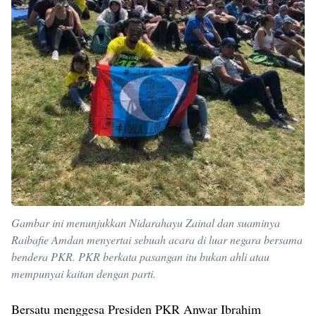
Gambar ini menunjukkan Nidarahayu Zainal dan suaminya
Raibafie Amdan menyertai sebuah acara di luar negara bersama
bendera PKR. PKR berkata pasangan itu bukan ahli atau
mempunyai kaitan dengan parti.
Bersatu menggesa Presiden PKR Anwar Ibrahim