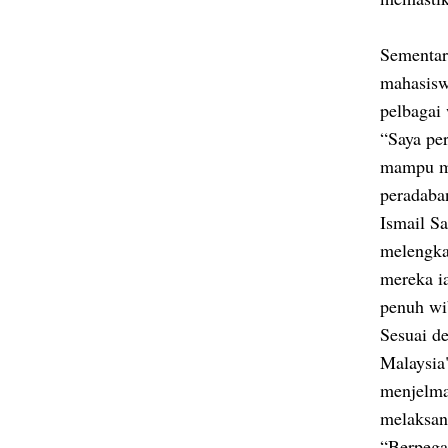
Sementar
mahasisw
pelbagai
“Saya pe
mampu me
peradaban
Ismail S
melengka
mereka i
penuh w
Sesuai d
Malaysia"
menjelma
melaksan
“Berpega