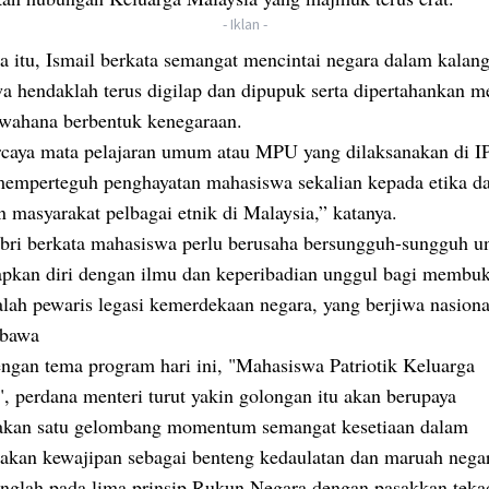
- Iklan -
a itu, Ismail berkata semangat mencintai negara dalam kalan
a hendaklah terus digilap dan dipupuk serta dipertahankan m
 wahana berbentuk kenegaraan.
rcaya mata pelajaran umum atau MPU yang dilaksanakan di I
mperteguh penghayatan mahasiswa sekalian kepada etika d
 masyarakat pelbagai etnik di Malaysia,” katanya.
abri berkata mahasiswa perlu berusaha bersungguh-sungguh u
pkan diri dengan ilmu dan keperibadian unggul bagi membuk
alah pewaris legasi kemerdekaan negara, yang berjiwa nasiona
ibawa
engan tema program hari ini, "Mahasiswa Patriotik Keluarga
, perdana menteri turut yakin golongan itu akan berupaya
kan satu gelombang momentum semangat kesetiaan dalam
akan kewajipan sebagai benteng kedaulatan dan maruah nega
nglah pada lima prinsip Rukun Negara dengan pasakkan teka