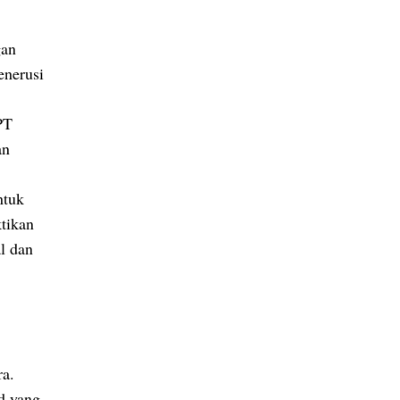
gan
enerusi
PT
an
ntuk
tikan
l dan
ra.
d yang