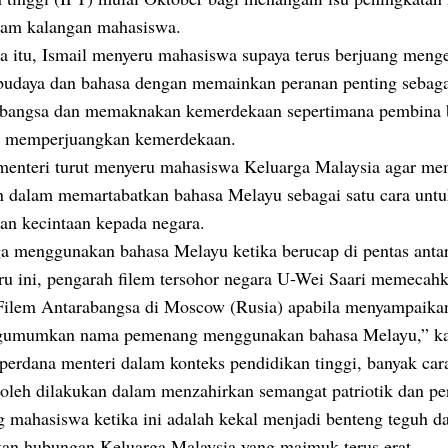
lam kalangan mahasiswa.
a itu, Ismail menyeru mahasiswa supaya terus berjuang meng
i, budaya dan bahasa dengan memainkan peranan penting sebag
bangsa dan memaknakan kemerdekaan sepertimana pembina 
u memperjuangkan kemerdekaan.
menteri turut menyeru mahasiswa Keluarga Malaysia agar me
 dalam memartabatkan bahasa Melayu sebagai satu cara unt
an kecintaan kepada negara.
ga menggunakan bahasa Melayu ketika berucap di pentas anta
ru ini, pengarah filem tersohor negara U-Wei Saari memecahka
 Filem Antarabangsa di Moscow (Rusia) apabila menyampaika
umumkan nama pemenang menggunakan bahasa Melayu,” ka
perdana menteri dalam konteks pendidikan tinggi, banyak car
boleh dilakukan dalam menzahirkan semangat patriotik dan pe
ng mahasiswa ketika ini adalah kekal menjadi benteng teguh d
an hubungan Keluarga Malaysia yang majmuk terus erat.