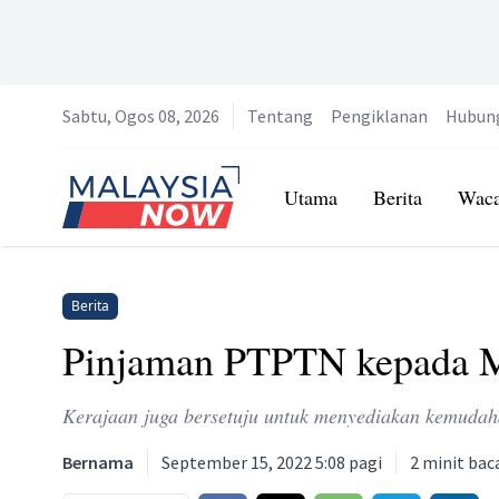
Sabtu, Ogos 08, 2026
Tentang
Pengiklanan
Hubun
Home
Utama
Berita
Wac
Berita
Pinjaman PTPTN kepada 
Kerajaan juga bersetuju untuk menyediakan kemuda
Bernama
September 15, 2022 5:08 pagi
2
minit bac