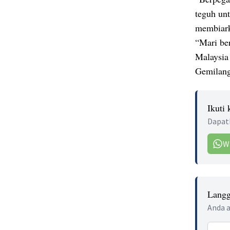
teguh unt
membiark
“Mari be
Malaysia 
Gemilang 
Ikuti
Dapatk
W
Langg
Anda a
Email