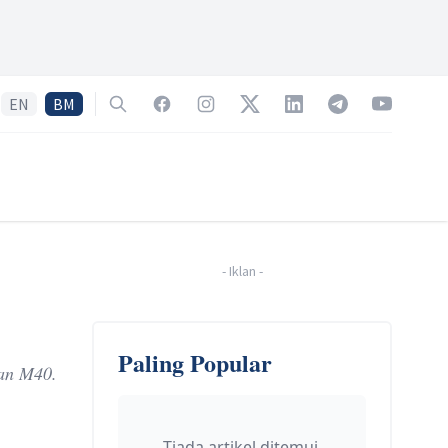
EN
BM
Search
Facebook
Instagram
Twitter
LinkedIn
Telegram
YouTube
-
Iklan
-
Paling Popular
an M40.
Tiada artikel ditemui.