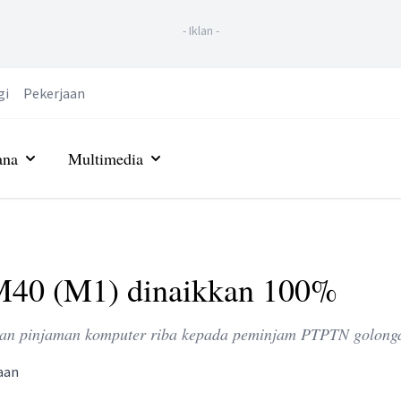
-
Iklan
-
gi
Pekerjaan
ana
Multimedia
M40 (M1) dinaikkan 100%
han pinjaman komputer riba kepada peminjam PTPTN golong
aan