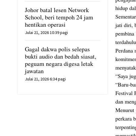
hidup da
Johor batal lesen Network
Sementar
School, beri tempoh 24 jam
hentikan operasi
jati dir
Julai 21, 2026 10:39 pagi
pembina 
terdahul
Gagal dakwa polis selepas
Perdana 
bukti audio dan bedah siasat,
komitmen
peguam negara digesa letak
menyatak
jawatan
“Saya ju
Julai 21, 2026 6:34 pagi
“Baru-ba
Festival
dan meng
Menurut 
perkara 
terpenti
memastik