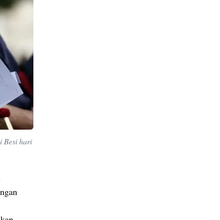
 Besi hari
n
ongan
akan