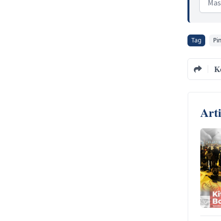
Tag
Pi
K
Art