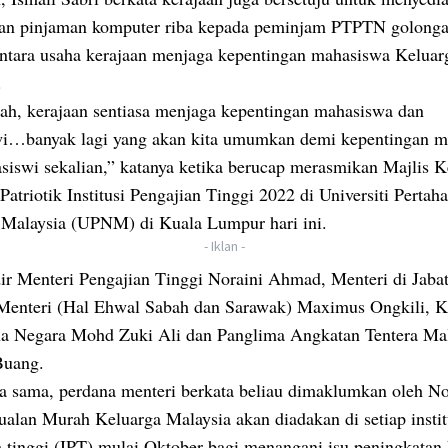
n pinjaman komputer riba kepada peminjam PTPTN golong
antara usaha kerajaan menjaga kepentingan mahasiswa Keluar
.
lah, kerajaan sentiasa menjaga kepentingan mahasiswa dan
i…banyak lagi yang akan kita umumkan demi kepentingan m
siswi sekalian,” katanya ketika berucap merasmikan Majlis
atriotik Institusi Pengajian Tinggi 2022 di Universiti Pertah
 Malaysia (UPNM) di Kuala Lumpur hari ini.
- Iklan -
dir Menteri Pengajian Tinggi Noraini Ahmad, Menteri di Jaba
Menteri (Hal Ehwal Sabah dan Sarawak) Maximus Ongkili, K
ha Negara Mohd Zuki Ali dan Panglima Angkatan Tentera Ma
Buang.
a sama, perdana menteri berkata beliau dimaklumkan oleh No
ualan Murah Keluarga Malaysia akan diadakan di setiap instit
 tinggi (IPT) mulai Oktober bagi menangani isu peningkatan 