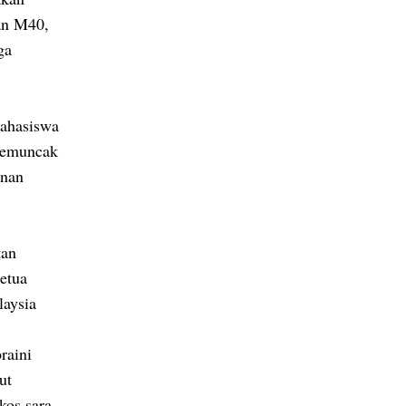
an M40,
ga
ahasiswa
 Kemuncak
anan
tan
etua
laysia
raini
ut
kos sara