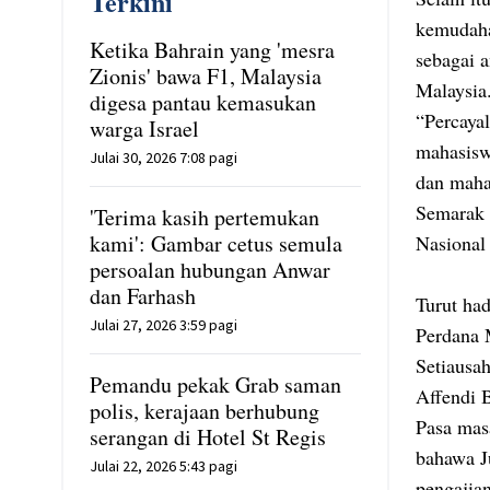
Terkini
kemudaha
Ketika Bahrain yang 'mesra
sebagai 
Zionis' bawa F1, Malaysia
Malaysia
digesa pantau kemasukan
“Percaya
warga Israel
mahasisw
Julai 30, 2026 7:08 pagi
dan maha
Semarak P
'Terima kasih pertemukan
kami': Gambar cetus semula
Nasional
persoalan hubungan Anwar
dan Farhash
Turut ha
Julai 27, 2026 3:59 pagi
Perdana 
Setiausa
Pemandu pekak Grab saman
Affendi 
polis, kerajaan berhubung
Pasa mas
serangan di Hotel St Regis
bahawa J
Julai 22, 2026 5:43 pagi
pengajian