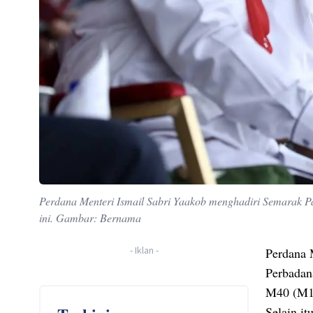
Perdana Menteri Ismail Sabri Yaakob menghadiri Semarak Pat
ini. Gambar: Bernama
-
Iklan
-
Perdana 
Perbadan
M40 (M1)
Selain it