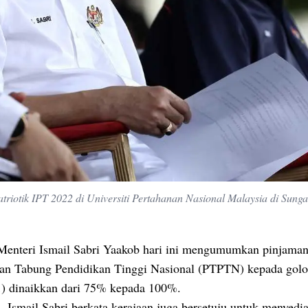
riotik IPT 2022 di Universiti Pertahanan Nasional Malaysia di Sungai
Menteri Ismail Sabri Yaakob hari ini mengumumkan pinjama
an Tabung Pendidikan Tinggi Nasional (PTPTN) kepada gol
 dinaikkan dari 75% kepada 100%.
u, Ismail Sabri berkata kerajaan juga bersetuju untuk menyedi