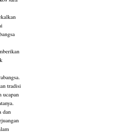
ekalkan
ai
bangsa
mberikan
uk
rabangsa.
n tradisi
n ucapan
tanya.
a dan
rjuangan
alam