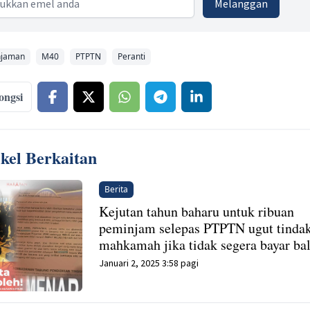
Melanggan
njaman
M40
PTPTN
Peranti
ongsi
ikel Berkaitan
Berita
Kejutan tahun baharu untuk ribuan
peminjam selepas PTPTN ugut tinda
mahkamah jika tidak segera bayar ba
Januari 2, 2025 3:58 pagi