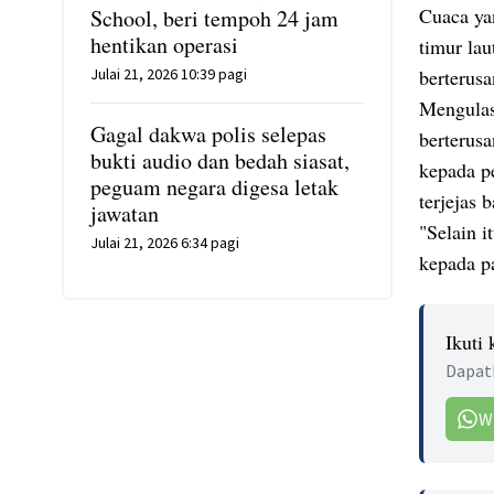
Cuaca ya
School, beri tempoh 24 jam
hentikan operasi
timur lau
Julai 21, 2026 10:39 pagi
berterusa
Mengulas
Gagal dakwa polis selepas
berterusa
bukti audio dan bedah siasat,
kepada p
peguam negara digesa letak
terjejas b
jawatan
"Selain i
Julai 21, 2026 6:34 pagi
kepada pa
Ikuti
Dapatk
W