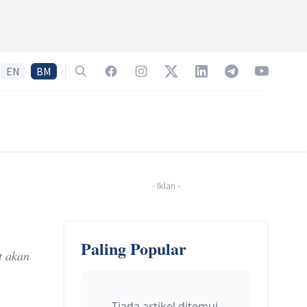
EN
BM
Search
Facebook
Instagram
Twitter
LinkedIn
Telegram
YouTube
-
Iklan
-
Paling Popular
t akan
Tiada artikel ditemui.