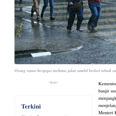
Orang ramai bergegas melintas jalan sambil berlari sebaik 
-
Iklan
-
Kementer
banjir s
menjangk
Terkini
menjelan
Menteri 