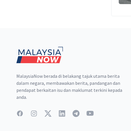
Footer
MalaysiaNow berada di belakang tajuk utama berita
dalam negara, membawakan berita, pandangan dan
pendapat berkaitan isu dan maklumat terkini kepada
anda.
Facebook
Instagram
Twitter
LinkedIn
Telegram
YouTube