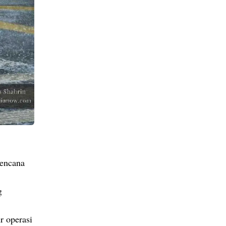
bencana
g
r operasi