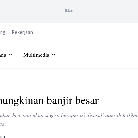
-
Iklan
-
ngi
Pekerjaan
ana
Multimedia
ungkinan banjir besar
rakan bencana akan segera beroperasi disusuli daerah terliba
sa.
aan