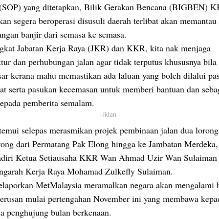
 (SOP) yang ditetapkan, Bilik Gerakan Bencana (BIGBEN) K
kan segera beroperasi disusuli daerah terlibat akan memantau
ngan banjir dari semasa ke semasa.
ngkat Jabatan Kerja Raya (JKR) dan KKR, kita nak menjaga
ktur dan perhubungan jalan agar tidak terputus khususnya bila
esar kerana mahu memastikan ada laluan yang boleh dilalui pa
at serta pasukan kecemasan untuk memberi bantuan dan seba
kepada pemberita semalam.
- Iklan -
itemui selepas merasmikan projek pembinaan jalan dua loron
rong dari Permatang Pak Elong hingga ke Jambatan Merdeka,
hadiri Ketua Setiausaha KKR Wan Ahmad Uzir Wan Sulaiman
ngarah Kerja Raya Mohamad Zulkefly Sulaiman.
laporkan MetMalaysia meramalkan negara akan mengalami 
rterusan mulai pertengahan November ini yang membawa kepad
da penghujung bulan berkenaan.