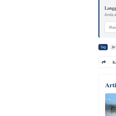
Langg
Anda a
Email
Tag
Jkr
K
Art