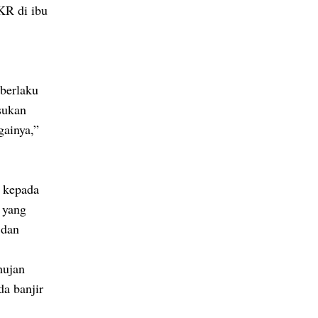
KR di ibu
 berlaku
sukan
gainya,”
g kepada
 yang
 dan
hujan
a banjir