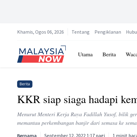
Khamis, Ogos 06, 2026
Tentang
Pengiklanan
Hubu
Home
Utama
Berita
Wac
Berita
KKR siap siaga hadapi kem
Menurut Menteri Kerja Raya Fadillah Yusof, bilik ge
memantau perkembangan banjir dari semasa ke sema
Bernama
September 12, 2022 1:17 pagi
1
minit bac