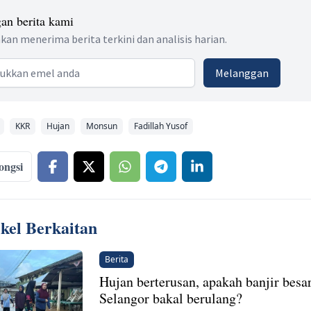
an berita kami
kan menerima berita terkini dan analisis harian.
 address
Melanggan
KKR
Hujan
Monsun
Fadillah Yusof
ongsi
ikel Berkaitan
Berita
Hujan berterusan, apakah banjir besa
Selangor bakal berulang?