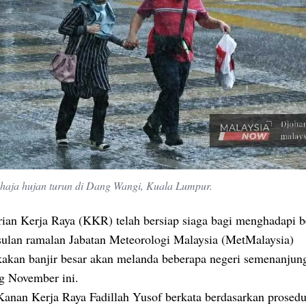
sahaja hujan turun di Dang Wangi, Kuala Lumpur.
ian Kerja Raya (KKR) telah bersiap siaga bagi menghadapi 
usulan ramalan Jabatan Meteorologi Malaysia (MetMalaysia)
akan banjir besar akan melanda beberapa negeri semenanjun
g November ini.
Kanan Kerja Raya Fadillah Yusof berkata berdasarkan prosedu