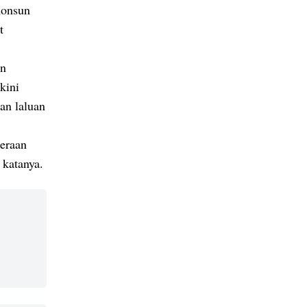
monsun
t
an
kini
an laluan
deraan
 katanya.