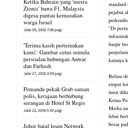
Ketika Bahrain yang 'mesra
standard
Zionis' bawa F1, Malaysia
pejabat a
digesa pantau kemasukan
perkemba
warga Israel
"Di peri
Julai 30, 2026 7:08 pagi
infrastru
banjir b
'Terima kasih pertemukan
kami': Gambar cetus semula
penyelam
persoalan hubungan Anwar
katanya 
dan Farhash
Julai 27, 2026 3:59 pagi
Beliau d
empat lo
Pemandu pekak Grab saman
turut di
polis, kerajaan berhubung
Ketua Pe
serangan di Hotel St Regis
Media me
Julai 22, 2026 5:43 pagi
lebat be
besar pa
Johor batal lesen Network