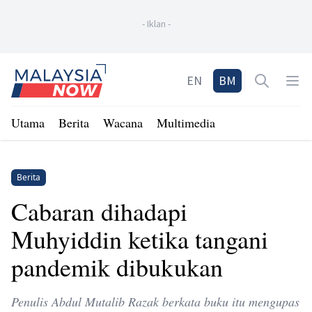
-
Iklan
-
Home
EN
BM
Open sea
Op
Utama
Berita
Wacana
Multimedia
Berita
Cabaran dihadapi
Muhyiddin ketika tangani
pandemik dibukukan
Penulis Abdul Mutalib Razak berkata buku itu mengupas