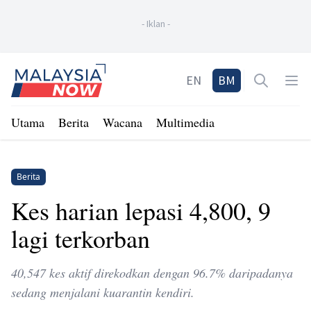
-
Iklan
-
Home
EN
BM
Open sea
Op
Utama
Berita
Wacana
Multimedia
Berita
Kes harian lepasi 4,800, 9
lagi terkorban
40,547 kes aktif direkodkan dengan 96.7% daripadanya
sedang menjalani kuarantin kendiri.