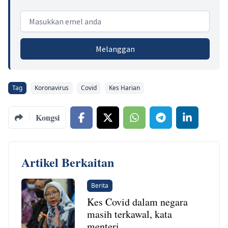
Email address
Melanggan
Tag
Koronavirus
Covid
Kes Harian
Kongsi
Artikel Berkaitan
Berita
Kes Covid dalam negara
masih terkawal, kata
menteri