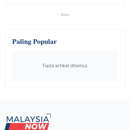
-
Iklan
-
Paling Popular
Tiada artikel ditemui.
Footer