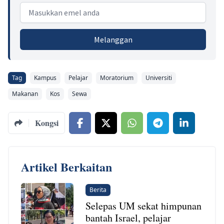
Email address
Melanggan
Tag
Kampus
Pelajar
Moratorium
Universiti
Makanan
Kos
Sewa
Kongsi
Artikel Berkaitan
Berita
Selepas UM sekat himpunan
bantah Israel, pelajar