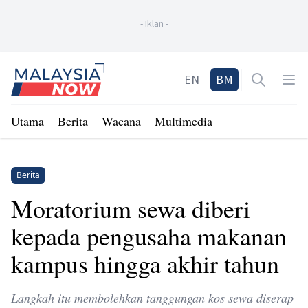
-
Iklan
-
Home
EN
BM
Open sea
Op
Utama
Berita
Wacana
Multimedia
Berita
Moratorium sewa diberi
kepada pengusaha makanan
kampus hingga akhir tahun
Langkah itu membolehkan tanggungan kos sewa diserap