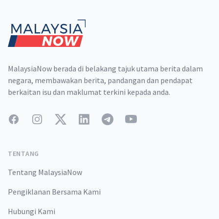
Footer
MalaysiaNow berada di belakang tajuk utama berita dalam
negara, membawakan berita, pandangan dan pendapat
berkaitan isu dan maklumat terkini kepada anda.
Facebook
Instagram
Twitter
LinkedIn
Telegram
YouTube
TENTANG
Tentang MalaysiaNow
Pengiklanan Bersama Kami
Hubungi Kami