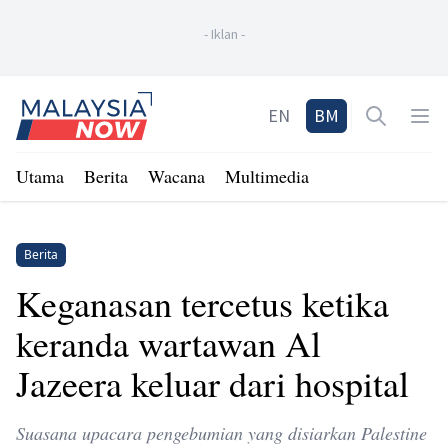
-
Iklan
-
Home
EN
BM
Open sea
Op
Utama
Berita
Wacana
Multimedia
Berita
Keganasan tercetus ketika
keranda wartawan Al
Jazeera keluar dari hospital
Suasana upacara pengebumian yang disiarkan Palestine