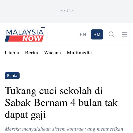
-
Iklan
-
Home
EN
BM
Open sea
Op
Utama
Berita
Wacana
Multimedia
Berita
Tukang cuci sekolah di
Sabak Bernam 4 bulan tak
dapat gaji
Mereka menyalahkan sistem kontrak yang memberikan