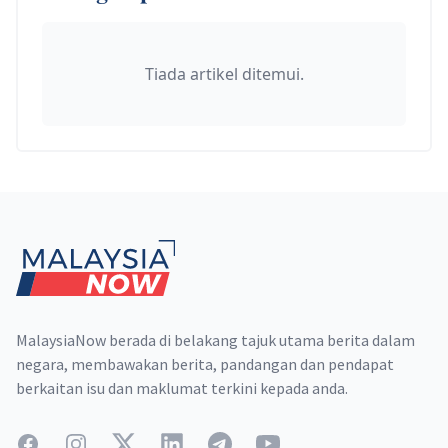
Tiada artikel ditemui.
Footer
MalaysiaNow berada di belakang tajuk utama berita dalam
negara, membawakan berita, pandangan dan pendapat
berkaitan isu dan maklumat terkini kepada anda.
Facebook
Instagram
Twitter
LinkedIn
Telegram
YouTube