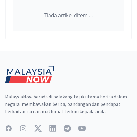
Tiada artikel ditemui.
Footer
MalaysiaNow berada di belakang tajuk utama berita dalam
negara, membawakan berita, pandangan dan pendapat
berkaitan isu dan maklumat terkini kepada anda.
Facebook
Instagram
Twitter
LinkedIn
Telegram
YouTube