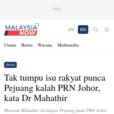
-
Iklan
-
Home
EN
BM
Open sea
Op
Utama
Berita
Wacana
Multimedia
Berita
Tak tumpu isu rakyat punca
Pejuang kalah PRN Johor,
kata Dr Mahathir
Menurut Mahathir, kesilapan Pejuang pada PRN Johor