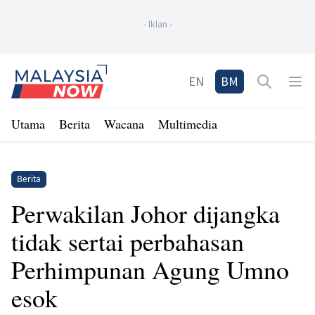
-
Iklan
-
Home
EN
BM
Open sea
Op
Utama
Berita
Wacana
Multimedia
Berita
Perwakilan Johor dijangka
tidak sertai perbahasan
Perhimpunan Agung Umno
esok