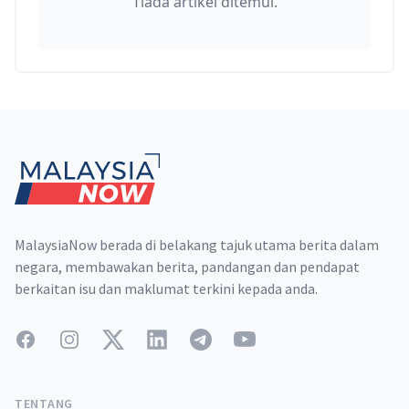
Tiada artikel ditemui.
Footer
MalaysiaNow berada di belakang tajuk utama berita dalam
negara, membawakan berita, pandangan dan pendapat
berkaitan isu dan maklumat terkini kepada anda.
Facebook
Instagram
Twitter
LinkedIn
Telegram
YouTube
TENTANG