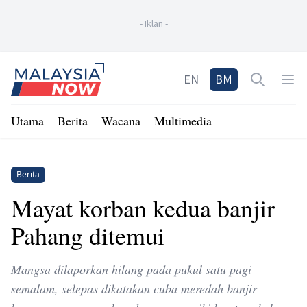
-
Iklan
-
Home
EN
BM
Open sea
Op
Utama
Berita
Wacana
Multimedia
Berita
Mayat korban kedua banjir
Pahang ditemui
Mangsa dilaporkan hilang pada pukul satu pagi
semalam, selepas dikatakan cuba meredah banjir