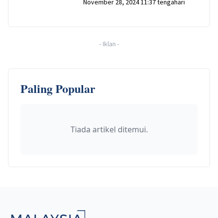
November 28, 2024 11:37 tengahari
-
Iklan
-
Paling Popular
Tiada artikel ditemui.
Footer