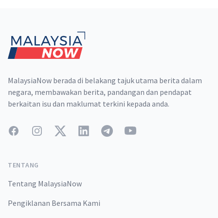
Footer
MalaysiaNow berada di belakang tajuk utama berita dalam
negara, membawakan berita, pandangan dan pendapat
berkaitan isu dan maklumat terkini kepada anda.
Facebook
Instagram
Twitter
LinkedIn
Telegram
YouTube
TENTANG
Tentang MalaysiaNow
Pengiklanan Bersama Kami