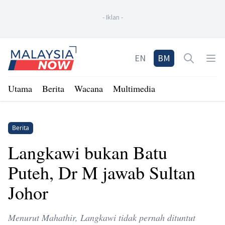
-
Iklan
-
Home
EN
BM
Open sea
Op
Utama
Berita
Wacana
Multimedia
Berita
Langkawi bukan Batu
Puteh, Dr M jawab Sultan
Johor
Menurut Mahathir, Langkawi tidak pernah dituntut