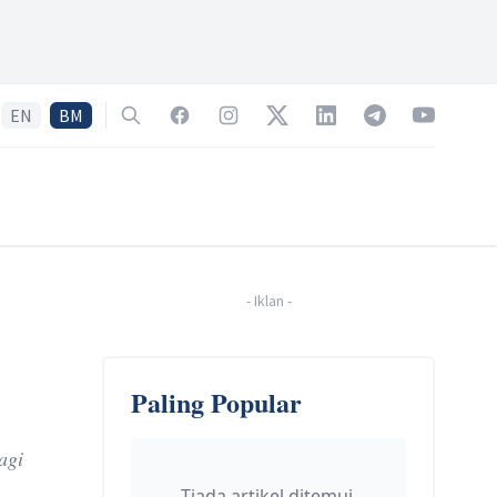
EN
BM
Search
Facebook
Instagram
Twitter
LinkedIn
Telegram
YouTube
-
Iklan
-
Paling Popular
agi
Tiada artikel ditemui.