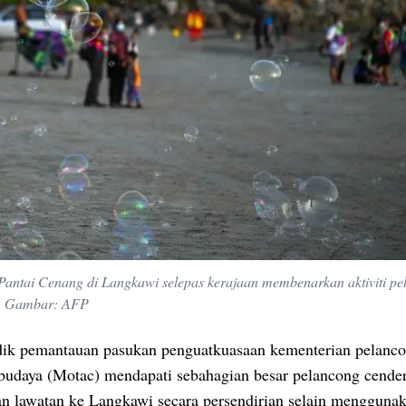
 Pantai Cenang di Langkawi selepas kerajaan membenarkan aktiviti p
tu. Gambar: AFP
idik pemantauan pasukan penguatkuasaan kementerian pelanc
 budaya (Motac) mendapati sebahagian besar pelancong cende
n lawatan ke Langkawi secara persendirian selain mengguna