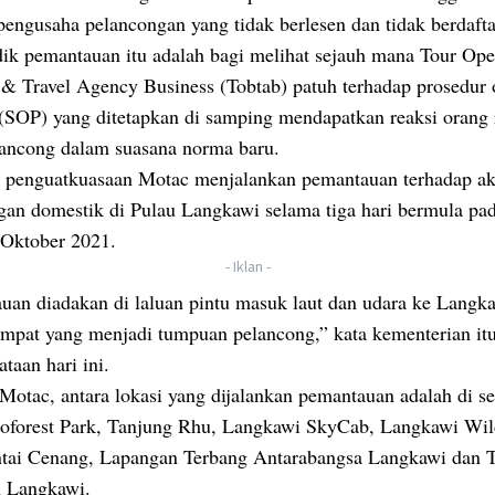
engusaha pelancongan yang tidak berlesen dan tidak berdafta
dik pemantauan itu adalah bagi melihat sejauh mana Tour Ope
 & Travel Agency Business (Tobtab) patuh terhadap prosedur 
 (SOP) yang ditetapkan di samping mendapatkan reaksi orang
ancong dalam suasana norma baru.
 penguatkuasaan Motac menjalankan pemantauan terhadap akt
gan domestik di Pulau Langkawi selama tiga hari bermula pa
 Oktober 2021.
- Iklan -
uan diadakan di laluan pintu masuk laut dan udara ke Langk
empat yang menjadi tumpuan pelancong,” kata kementerian it
ataan hari ini.
otac, antara lokasi yang dijalankan pemantauan adalah di se
oforest Park, Tanjung Rhu, Langkawi SkyCab, Langkawi Wild
ntai Cenang, Lapangan Terbang Antarabangsa Langkawi dan 
h Langkawi.