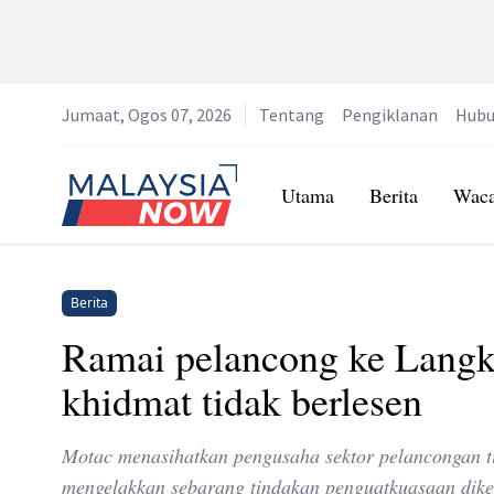
Jumaat, Ogos 07, 2026
Tentang
Pengiklanan
Hubu
Home
Utama
Berita
Wac
Berita
Ramai pelancong ke Langka
khidmat tidak berlesen
Motac menasihatkan pengusaha sektor pelancongan ti
mengelakkan sebarang tindakan penguatkuasaan dik