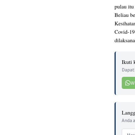
pulau itu
Beliau b
Kesihata
Covid-19
dilaksana
Ikuti
Dapatk
W
Langg
Anda a
Email