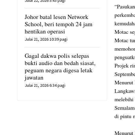
Julai 22, 2026 5:43 pagi
“Pasukan
perkemba
Johor batal lesen Network
kemudaha
School, beri tempoh 24 jam
hentikan operasi
Motac se
Julai 21, 2026 10:39 pagi
Motac tu
memohon 
Gagal dakwa polis selepas
penguatk
bukti audio dan bedah siasat,
Projek r
peguam negara digesa letak
Septembe
jawatan
Menurut 
Julai 21, 2026 6:34 pagi
Langkawi
melebihi 
Semalam 1
di pintu
Menurut 