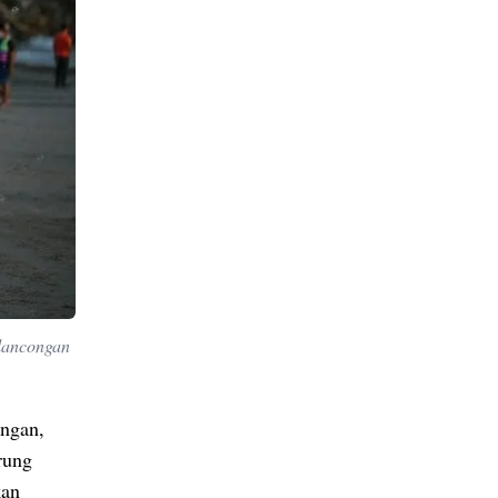
elancongan
ongan,
rung
kan