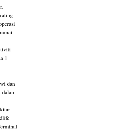
r.
rating
operasi
 ramai
iviti
da 1
awi dan
u dalam
kitar
life
Terminal