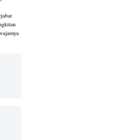
ejabat
ngkitan
wajarnya