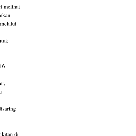
i melihat
umkan
melalui
ntuk
 16
er,
u
disaring
kitan di