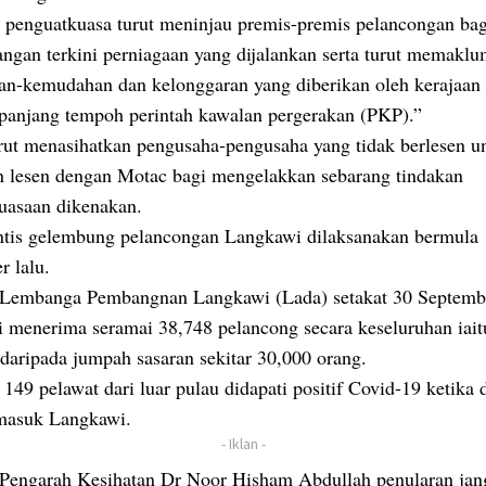
 penguatkuasa turut meninjau premis-premis pelancongan bag
ngan terkini perniagaan yang dijalankan serta turut memakl
n-kemudahan dan kelonggaran yang diberikan oleh kerajaan 
panjang tempoh perintah kawalan pergerakan (PKP).”
rut menasihatkan pengusaha-pengusaha yang tidak berlesen u
lesen dengan Motac bagi mengelakkan sebarang tindakan
uasaan dikenakan.
intis gelembung pelancongan Langkawi dilaksanakan bermula
r lalu.
Lembanga Pembangnan Langkawi (Lada) setakat 30 Septemb
 menerima seramai 38,748 pelancong secara keseluruhan iait
daripada jumpah sasaran sekitar 30,000 orang.
49 pelawat dari luar pulau didapati positif Covid-19 ketika 
 masuk Langkawi.
- Iklan -
Pengarah Kesihatan Dr Noor Hisham Abdullah penularan jang