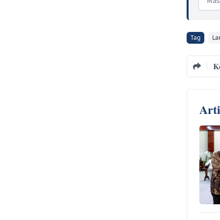
Tag
La
K
Art