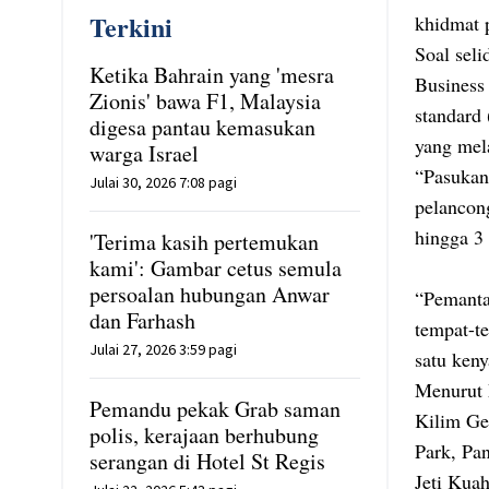
Terkini
khidmat p
Soal seli
Ketika Bahrain yang 'mesra
Business
Zionis' bawa F1, Malaysia
standard
digesa pantau kemasukan
yang mel
warga Israel
“Pasukan
Julai 30, 2026 7:08 pagi
pelancon
hingga 3
'Terima kasih pertemukan
kami': Gambar cetus semula
persoalan hubungan Anwar
“Pemanta
dan Farhash
tempat-t
Julai 27, 2026 3:59 pagi
satu keny
Menurut M
Pemandu pekak Grab saman
Kilim Ge
polis, kerajaan berhubung
Park, Pa
serangan di Hotel St Regis
Jeti Kua