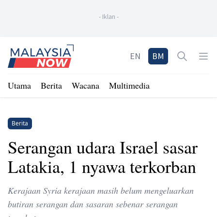
-
Iklan
-
Home
EN
BM
Open sea
Op
Utama
Berita
Wacana
Multimedia
Berita
Serangan udara Israel sasar
Latakia, 1 nyawa terkorban
Kerajaan Syria kerajaan masih belum mengeluarkan
butiran serangan dan sasaran sebenar serangan