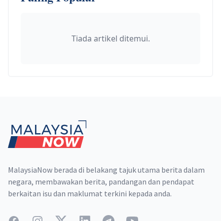
Tiada artikel ditemui.
Footer
MalaysiaNow berada di belakang tajuk utama berita dalam
negara, membawakan berita, pandangan dan pendapat
berkaitan isu dan maklumat terkini kepada anda.
Facebook
Instagram
Twitter
LinkedIn
Telegram
YouTube