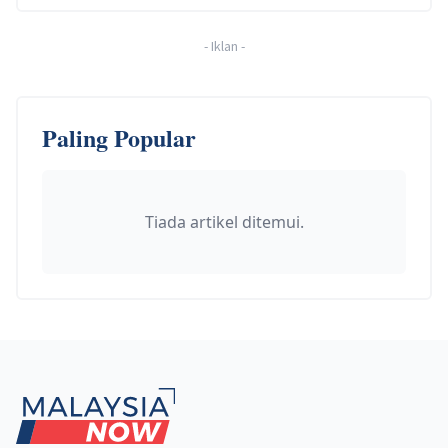
-
Iklan
-
Paling Popular
Tiada artikel ditemui.
Footer