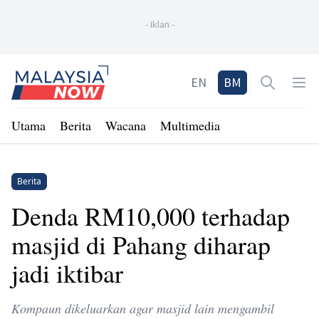
-
Iklan
-
Home
EN
BM
Open sea
Op
Utama
Berita
Wacana
Multimedia
Berita
Denda RM10,000 terhadap
masjid di Pahang diharap
jadi iktibar
Kompaun dikeluarkan agar masjid lain mengambil