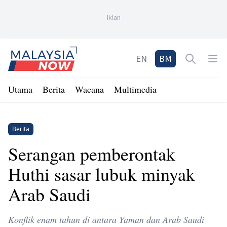
-
Iklan
-
Home
EN
BM
Open sea
Op
Utama
Berita
Wacana
Multimedia
Berita
Serangan pemberontak
Huthi sasar lubuk minyak
Arab Saudi
Konflik enam tahun di antara Yaman dan Arab Saudi