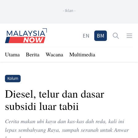
-
Iklan
-
Home
EN
BM
Open sea
Op
Utama
Berita
Wacana
Multimedia
Kolum
Diesel, telur dan dasar
subsidi luar tabii
Cerita makan ubi kayu dan kas-kas dah reda, kali ini
lepas sembahyang Raya, sumpah seranah untuk Anwar