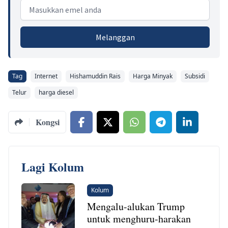
Email address
Melanggan
Tag
Internet
Hishamuddin Rais
Harga Minyak
Subsidi
Telur
harga diesel
Kongsi
Lagi Kolum
Kolum
Mengalu-alukan Trump
untuk menghuru-harakan