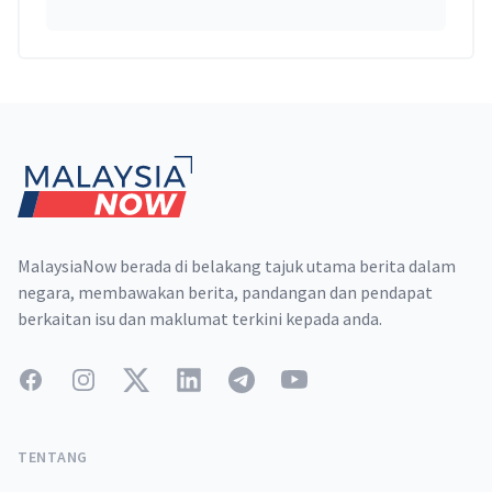
Footer
MalaysiaNow berada di belakang tajuk utama berita dalam
negara, membawakan berita, pandangan dan pendapat
berkaitan isu dan maklumat terkini kepada anda.
Facebook
Instagram
Twitter
LinkedIn
Telegram
YouTube
TENTANG