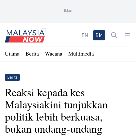
-
Iklan
-
Home
EN
BM
Open sea
Op
Utama
Berita
Wacana
Multimedia
Berita
Reaksi kepada kes
Malaysiakini tunjukkan
politik lebih berkuasa,
bukan undang-undang