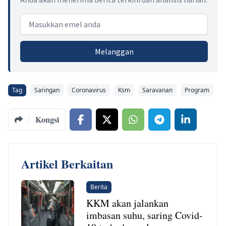
Email address
Melanggan
Tag
Saringan
Coronavirus
Ksm
Saravanan
Program
Kongsi
Artikel Berkaitan
Berita
KKM akan jalankan
imbasan suhu, saring Covid-