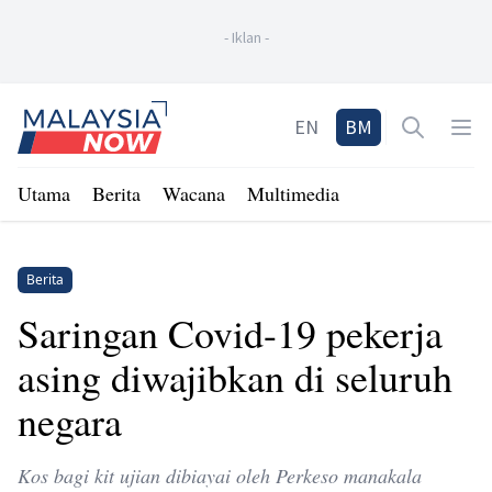
-
Iklan
-
Home
EN
BM
Open sea
Op
Utama
Berita
Wacana
Multimedia
Berita
Saringan Covid-19 pekerja
asing diwajibkan di seluruh
negara
Kos bagi kit ujian dibiayai oleh Perkeso manakala