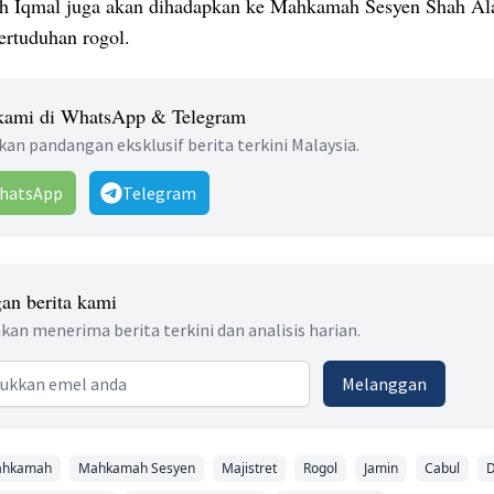
h Iqmal juga akan dihadapkan ke Mahkamah Sesyen Shah Al
pertuduhan rogol.
 kami di WhatsApp & Telegram
an pandangan eksklusif berita terkini Malaysia.
hatsApp
Telegram
an berita kami
kan menerima berita terkini dan analisis harian.
 address
Melanggan
hkamah
Mahkamah Sesyen
Majistret
Rogol
Jamin
Cabul
D