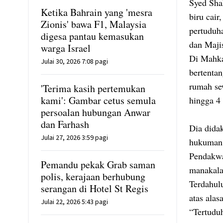
Syed Sha
Ketika Bahrain yang 'mesra
biru cair
Zionis' bawa F1, Malaysia
pertuduh
digesa pantau kemasukan
dan Maji
warga Israel
Di Mahka
Julai 30, 2026 7:08 pagi
bertentan
rumah sew
'Terima kasih pertemukan
kami': Gambar cetus semula
hingga 4 
persoalan hubungan Anwar
dan Farhash
Dia dida
Julai 27, 2026 3:59 pagi
hukuman 
Pendakwa
Pemandu pekak Grab saman
manakala
polis, kerajaan berhubung
Terdahul
serangan di Hotel St Regis
atas alas
Julai 22, 2026 5:43 pagi
“Tertudu