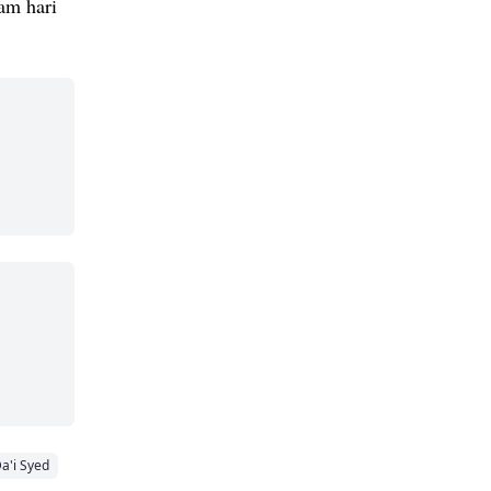
am hari
a'i Syed