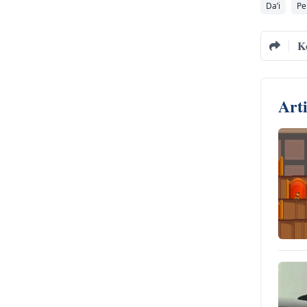
Da’i
Pe
K
Art