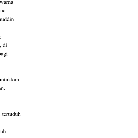
rwarna
dua
auddin
g
, di
pagi
untukkan
an.
 tertuduh
duh