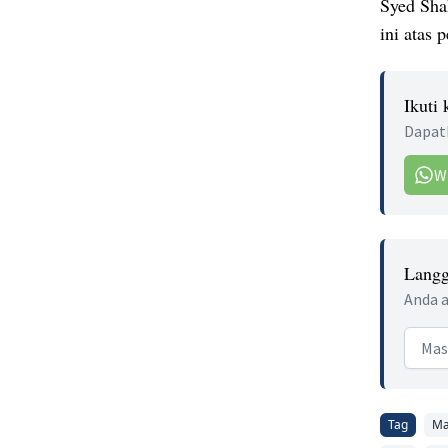
Syed Sha
ini atas 
Ikuti
Dapatk
W
Langg
Anda a
Email
Tag
Ma