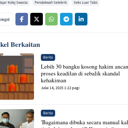
lajar Kolej Swasta
Pendakwah Selebriti
Seks Luar Tabii
ongsi
ikel Berkaitan
Berita
Lebih 30 bangku kosong hakim anca
proses keadilan di sebalik skandal
kehakiman
Julai 14, 2025 1:22 pagi
Berita
'Bagaimana dibuka secara manual ka