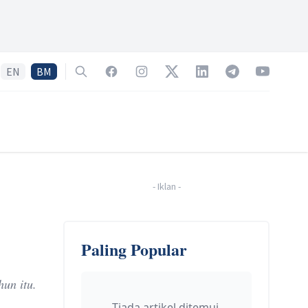
EN
BM
Search
Facebook
Instagram
Twitter
LinkedIn
Telegram
YouTube
-
Iklan
-
Paling Popular
un itu.
Tiada artikel ditemui.