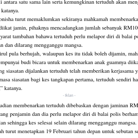
i antara satu sama lain serta kemungkinan tertuduh akan me
 katanya.
onisha turut memaklumkan sekiranya mahkamah membenark
 diikat jamin, pihaknya mencadangkan jumlah sebanyak RM1
syarat tambahan bahawa tertuduh perlu melapor diri di balai p
an dan dilarang mengganggu mangsa.
rul pula berhujah, walaupun kes itu tidak boleh dijamin, m
mpunyai budi bicara untuk membenarkan anak guamnya diika
ng siasatan dijalankan tertuduh telah memberikan kerjasama y
asa siasatan bagi kes tangkapan pertama, tertuduh sendiri ha
” katanya.
- Iklan -
udian membenarkan tertuduh dibebaskan dengan jaminan R
rang penjamin dan dia perlu melapor diri di balai polis berha
lan sehingga kes selesai selain dilarang mengganggu mangsa.
 turut menetapkan 19 Februari tahun depan untuk sebutan 