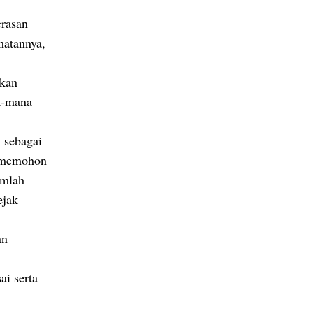
rasan
matannya,
kkan
a-mana
 sebagai
l memohon
umlah
ejak
an
i serta