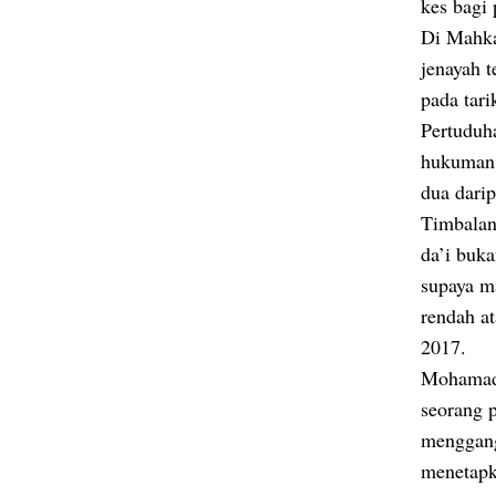
kes bagi
Di Mahka
jenayah 
pada tari
Pertuduh
hukuman 
dua darip
Timbalan
da’i buk
supaya m
rendah at
2017.
Mohamad 
seorang 
menggang
menetapk