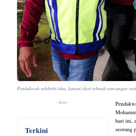
Pendakwah selebriti (dua, kanan) dari sebuah rancangan rea
-
Iklan
-
Pendakwa
Mohammad
hari ini,
Terkini
seorang p