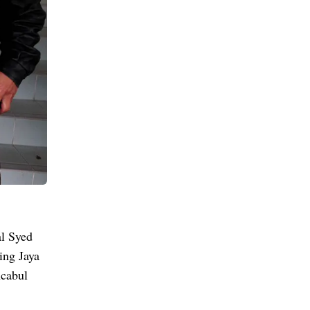
al Syed
ing Jaya
ncabul