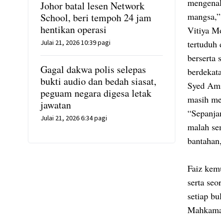
mengenal
Johor batal lesen Network
mangsa,”
School, beri tempoh 24 jam
hentikan operasi
Vitiya M
Julai 21, 2026 10:39 pagi
tertuduh
berserta 
Gagal dakwa polis selepas
berdekat
bukti audio dan bedah siasat,
Syed Ami
peguam negara digesa letak
masih me
jawatan
“Sepanja
Julai 21, 2026 6:34 pagi
malah sem
bantahan,
Faiz kem
serta seo
setiap bu
Mahkamah