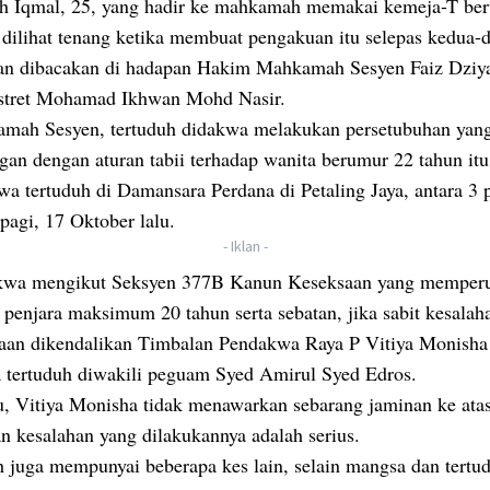
h Iqmal, 25, yang hadir ke mahkamah memakai kemeja-T be
, dilihat tenang ketika membuat pengakuan itu selepas kedua-
an dibacakan di hadapan Hakim Mahkamah Sesyen Faiz Dziy
stret Mohamad Ikhwan Mohd Nasir.
mah Sesyen, tertuduh didakwa melakukan persetubuhan yan
gan dengan aturan tabii terhadap wanita berumur 22 tahun itu
a tertuduh di Damansara Perdana di Petaling Jaya, antara 3 
pagi, 17 Oktober lalu.
- Iklan -
kwa mengikut Seksyen 377B Kanun Keseksaan yang memper
penjara maksimum 20 tahun serta sebatan, jika sabit kesalah
an dikendalikan Timbalan Pendakwa Raya P Vitiya Monisha
 tertuduh diwakili peguam Syed Amirul Syed Edros.
u, Vitiya Monisha tidak menawarkan sebarang jaminan ke atas
an kesalahan yang dilakukannya adalah serius.
h juga mempunyai beberapa kes lain, selain mangsa dan tertu