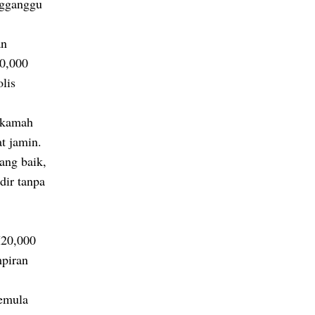
ngganggu
an
00,000
olis
ahkamah
t jamin.
ang baik,
dir tanpa
M20,000
mpiran
semula