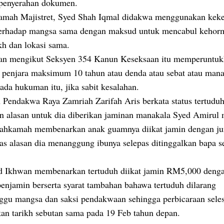
 penyerahan dokumen.
mah Majistret, Syed Shah Iqmal didakwa menggunakan keke
terhadap mangsa sama dengan maksud untuk mencabul kehor
kh dan lokasi sama.
an mengikut Seksyen 354 Kanun Keseksaan itu memperuntu
penjara maksimum 10 tahun atau denda atau sebat atau man
ada hukuman itu, jika sabit kesalahan.
 Pendakwa Raya Zamriah Zarifah Aris berkata status tertuduh
an alasan untuk dia diberikan jaminan manakala Syed Amiru
ahkamah membenarkan anak guamnya diikat jamin dengan j
as alasan dia menanggung ibunya selepas ditinggalkan bapa s
Ikhwan membenarkan tertuduh diikat jamin RM5,000 deng
penjamin berserta syarat tambahan bahawa tertuduh dilarang
gu mangsa dan saksi pendakwaan sehingga perbicaraan selesa
an tarikh sebutan sama pada 19 Feb tahun depan.