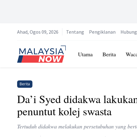
Ahad, Ogos 09, 2026
Tentang
Pengiklanan
Hubung
Home
Utama
Berita
Wac
Berita
Da’i Syed didakwa lakukan 
penuntut kolej swasta
Tertuduh didakwa melakukan persetubuhan yang berte