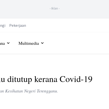
-
Iklan
-
ngi
Pekerjaan
ana
Multimedia
nu ditutup kerana Covid-19
an Kesihatan Negeri Terengganu.