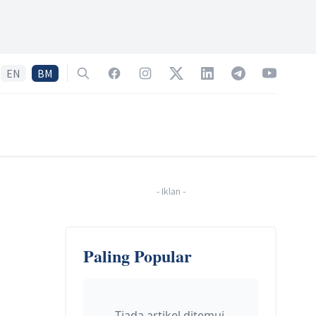
EN
BM
Search
Facebook
Instagram
Twitter
LinkedIn
Telegram
YouTube
-
Iklan
-
Paling Popular
Tiada artikel ditemui.