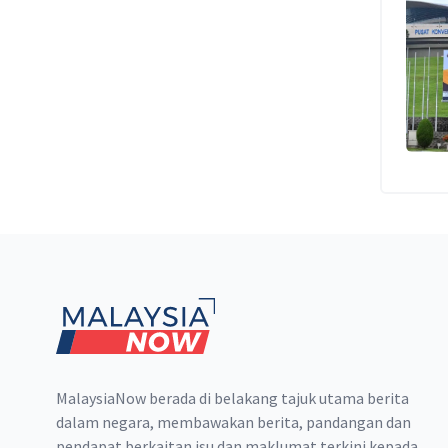
Footer
MalaysiaNow berada di belakang tajuk utama berita
dalam negara, membawakan berita, pandangan dan
pendapat berkaitan isu dan maklumat terkini kepada