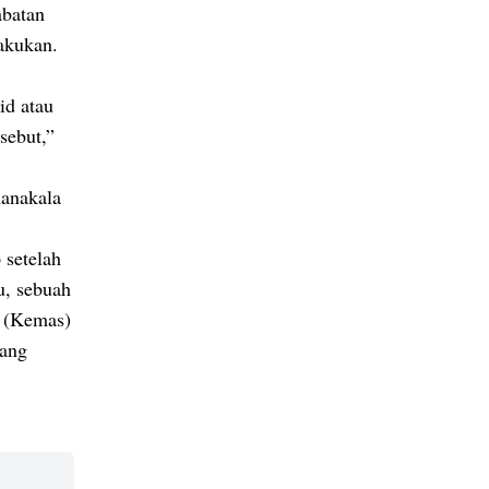
abatan
akukan.
id atau
sebut,”
anakala
 setelah
u, sebuah
t (Kemas)
rang