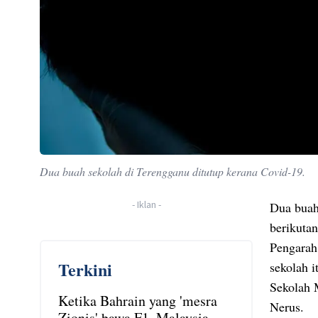
Dua buah sekolah di Terengganu ditutup kerana Covid-19.
-
Iklan
-
Dua buah
berikutan
Pengarah
Terkini
sekolah 
Sekolah 
Ketika Bahrain yang 'mesra
Nerus.
Zionis' bawa F1, Malaysia