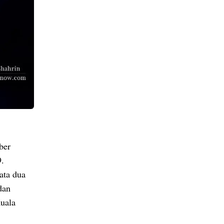
ber
9.
ata dua
dan
uala