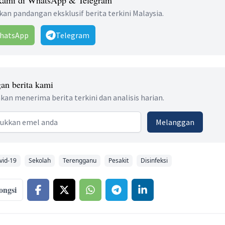
an pandangan eksklusif berita terkini Malaysia.
hatsApp
Telegram
an berita kami
kan menerima berita terkini dan analisis harian.
 address
Melanggan
vid-19
Sekolah
Terengganu
Pesakit
Disinfeksi
ongsi