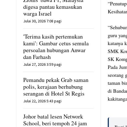
“Penutupa
digesa pantau kemasukan
Kesihata
warga Israel
Julai 30, 2026 7:08 pagi
“Sehubun
guru yang
'Terima kasih pertemukan
kami': Gambar cetus semula
katanya k
persoalan hubungan Anwar
SMK Komp
dan Farhash
SK Kompl
Julai 27, 2026 3:59 pagi
Pada Jum
seorang g
Pemandu pekak Grab saman
taman bi
polis, kerajaan berhubung
di Bandar
serangan di Hotel St Regis
kakitanga
Julai 22, 2026 5:43 pagi
Johor batal lesen Network
School, beri tempoh 24 jam
Ikuti