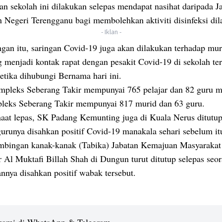
n sekolah ini dilakukan selepas mendapat nasihat daripada J
n Negeri Terengganu bagi membolehkan aktiviti disinfeksi dil
- Iklan -
gan itu, saringan Covid-19 juga akan dilakukan terhadap mur
 menjadi kontak rapat dengan pesakit Covid-19 di sekolah ter
etika dihubungi Bernama hari ini.
leks Seberang Takir mempunyai 765 pelajar dan 82 guru m
eks Seberang Takir mempunyai 817 murid dan 63 guru.
aat lepas, SK Padang Kemunting juga di Kuala Nerus ditutup
urunya disahkan positif Covid-19 manakala sehari sebelum it
mbingan kanak-kanak (Tabika) Jabatan Kemajuan Masyaraka
 Al Muktafi Billah Shah di Dungun turut ditutup selepas seo
nnya disahkan positif wabak tersebut.
 kami di WhatsApp & Telegram