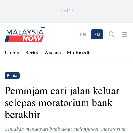
-
Iklan
-
Home
EN
BM
Open sea
Op
Utama
Berita
Wacana
Multimedia
Berita
Peminjam cari jalan keluar
selepas moratorium bank
berakhir
Semakan mendapati bank akan melanjutkan moratorium