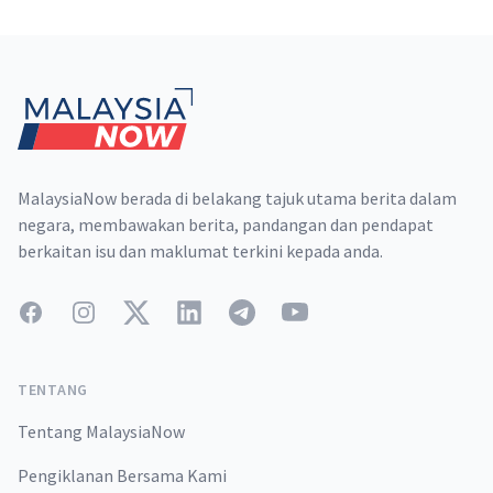
Footer
MalaysiaNow berada di belakang tajuk utama berita dalam
negara, membawakan berita, pandangan dan pendapat
berkaitan isu dan maklumat terkini kepada anda.
Facebook
Instagram
Twitter
LinkedIn
Telegram
YouTube
TENTANG
Tentang MalaysiaNow
Pengiklanan Bersama Kami