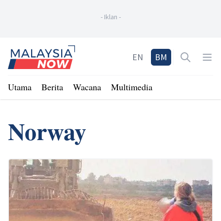
-
Iklan
-
Home
EN
BM
Open sea
Op
Utama
Berita
Wacana
Multimedia
Norway