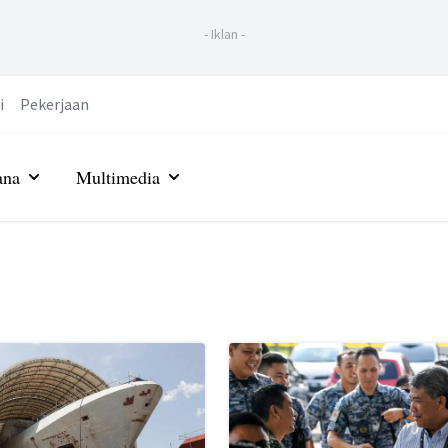
-
Iklan
-
i
Pekerjaan
ana
Multimedia