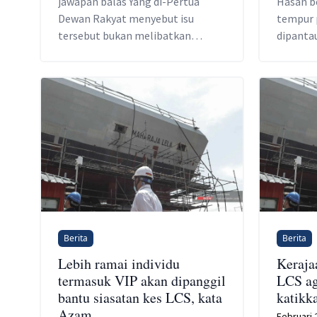
jawapan balas Yang di-Pertua
Hasan b
Dewan Rakyat menyebut isu
tempur 
tersebut bukan melibatkan
dipanta
kepentingan awam dan bukan juga
bersama
keperluan yang mendesak.
setiaus
ketua s
Pertaha
Berita
Berita
Lebih ramai individu
Keraja
termasuk VIP akan dipanggil
LCS ag
bantu siasatan kes LCS, kata
katikk
Azam
Februari 