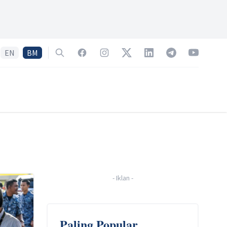
EN
BM
Search
Facebook
Instagram
Twitter
LinkedIn
Telegram
YouTube
-
Iklan
-
Paling Popular