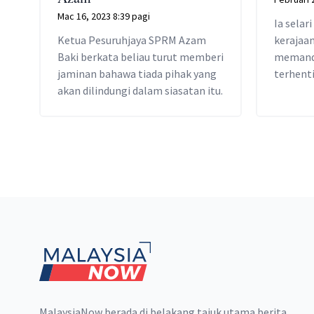
Mac 16, 2023 8:39 pagi
Ia selar
Ketua Pesuruhjaya SPRM Azam
kerajaa
Baki berkata beliau turut memberi
memanda
jaminan bahawa tiada pihak yang
terhenti
akan dilindungi dalam siasatan itu.
Footer
MalaysiaNow berada di belakang tajuk utama berita