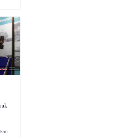
rak
akan