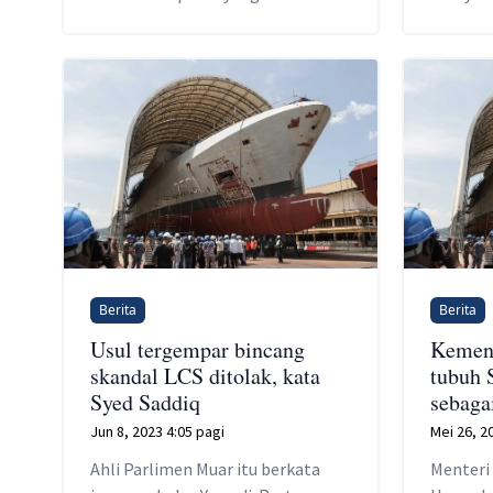
meminta perbahasan tergempar
mengenai isu sama di Parlimen
sebelum pilihan raya.
Berita
Berita
Usul tergempar bincang
Kemen
skandal LCS ditolak, kata
tubuh 
Syed Saddiq
sebaga
Jun 8, 2023 4:05 pagi
Mei 26, 2
Ahli Parlimen Muar itu berkata
Menteri