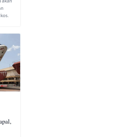
u akan
an
kos.
apal,