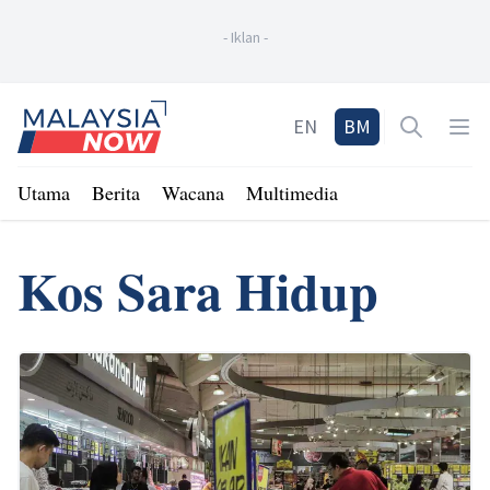
-
Iklan
-
Home
EN
BM
Open sea
Op
Utama
Berita
Wacana
Multimedia
Kos Sara Hidup