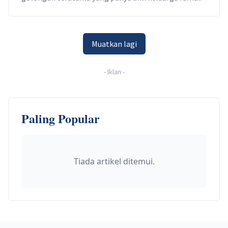
Muatkan lagi
-
Iklan
-
Paling Popular
Tiada artikel ditemui.
Footer