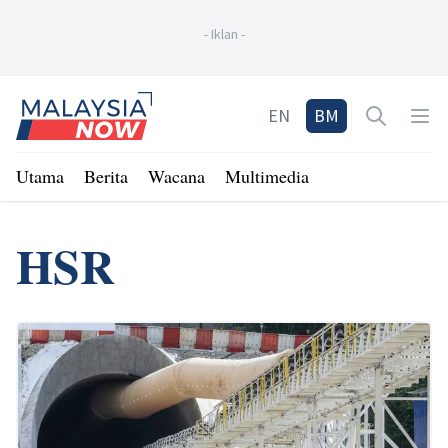
-
Iklan
-
Home
EN
BM
Open sea
Op
Utama
Berita
Wacana
Multimedia
HSR