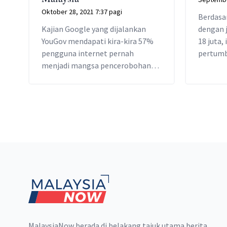
Oktober 28, 2021 7:37 pagi
Berdasar
Kajian Google yang dijalankan
dengan 
YouGov mendapati kira-kira 57%
18 juta,
pengguna internet pernah
pertumb
menjadi mangsa pencerobohan
pertama
data peribadi atau mengenali
sama 20
seseorang yang pernah menjadi
mangsa berpunca dari tabiat
buruk dalam talian.
Footer
MalaysiaNow berada di belakang tajuk utama berita