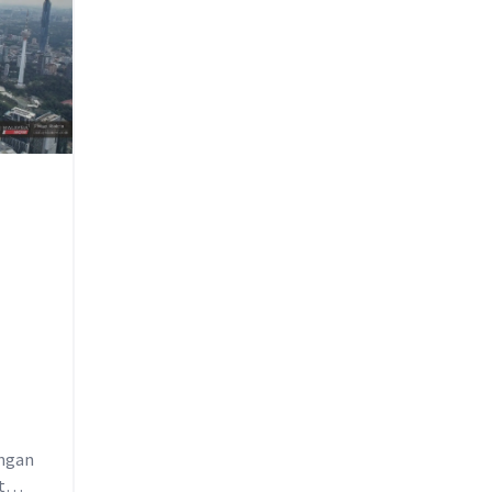
engan
t