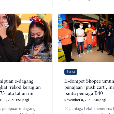
sebanyak AS$200 juta.
Berita
nipuan e-dagang
E-dompet Shopee umu
kat, rekod kerugian
penajaan ‘push cart’, ini
3 juta tahun ini
bantu peniaga B40
 11, 2021 1:58 pagi
November 8, 2021 9:38 pagi
es penipuan e-dagang
20 peniaga telah menerima 