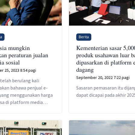
na
Berita
sia mungkin
Kementerian sasar 5,00
kan peraturan jualan
produk usahawan luar b
ia sosial
dipasarkan di platform 
dagang
r 25, 2023 8:54 pagi
September 20, 2022 7:22 pagi
telah berulang kali
kan bahawa penjual e-
Sasaran pemasaran itu dijan
yang menggunakan harga
dapat dicapai pada akhir 202
a di platform media
mengancam pasaran sedia
ndonesia.