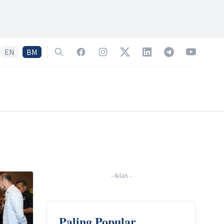
EN
BM
Search
Facebook
Instagram
Twitter
LinkedIn
Telegram
YouTube
-
Iklan
-
Paling Popular