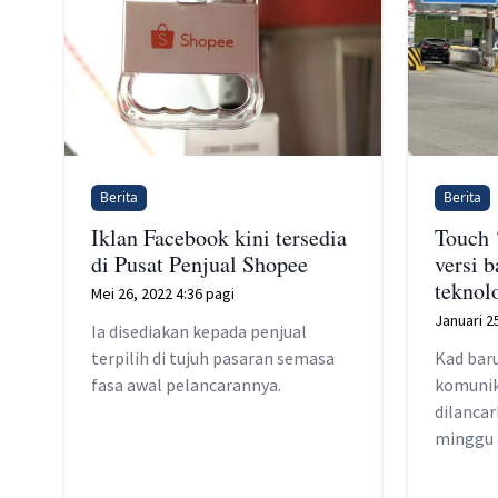
Berita
Berita
Iklan Facebook kini tersedia
Touch 
di Pusat Penjual Shopee
versi 
teknol
Mei 26, 2022 4:36 pagi
Januari 2
Ia disediakan kepada penjual
terpilih di tujuh pasaran semasa
Kad bar
fasa awal pelancarannya.
komunik
dilanca
minggu 