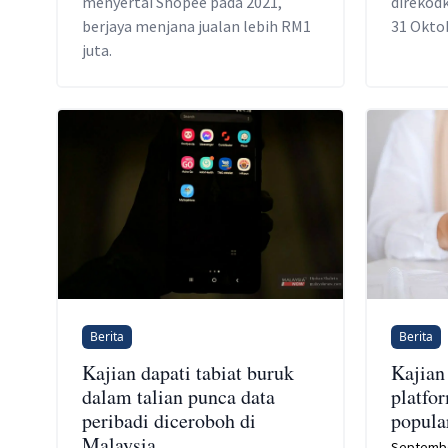
menyertai Shopee pada 2021,
direkod
berjaya menjana jualan lebih RM1
31 Oktob
juta.
Berita
Berita
Kajian dapati tabiat buruk
Kajian
dalam talian punca data
platfo
peribadi diceroboh di
popula
Malaysia
Septembe