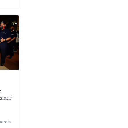
m
siatif
kereta