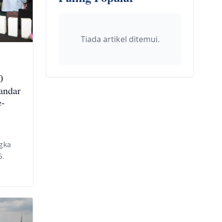
Tiada artikel ditemui.
0
andar
e-
gka
5.