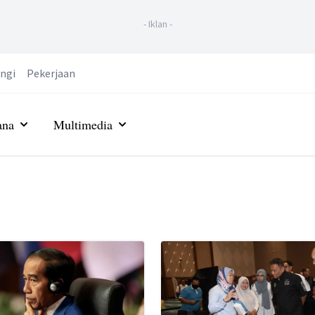
-
Iklan
-
ngi
Pekerjaan
ana
Multimedia