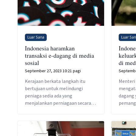
Luar Sana
Luar Sa
Indonesia haramkan
Indone
transaksi e-dagang di media
keluar
sosial
di med
September 27, 2023 10:21 pagi
Septembe
Kerajaan berkata langkah itu
Menteri 
bertujuan untuk melindungi
mengata
peniaga sedia ada yang
dagang 
menjalankan perniagaan secara
pemangs
fizikal dan pasaran dalam
sosial 
ekonomi terbesar di Asia
ada di I
Tenggara itu.