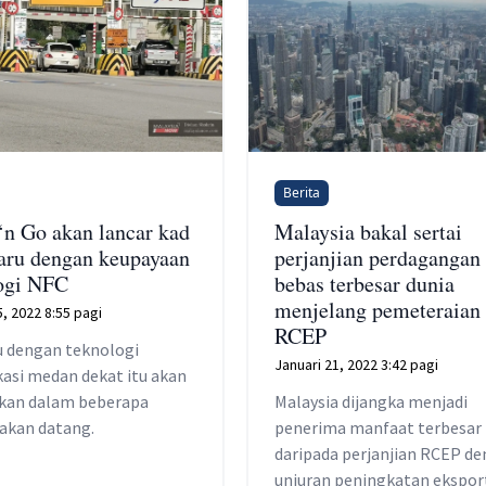
Berita
‘n Go akan lancar kad
Malaysia bakal sertai
baru dengan keupayaan
perjanjian perdagangan
ogi NFC
bebas terbesar dunia
menjelang pemeteraian
5, 2022 8:55 pagi
RCEP
u dengan teknologi
Januari 21, 2022 3:42 pagi
asi medan dekat itu akan
rkan dalam beberapa
Malaysia dijangka menjadi
akan datang.
penerima manfaat terbesar
daripada perjanjian RCEP d
unjuran peningkatan ekspor