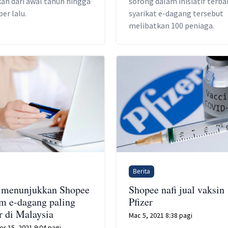
kan dari awal tahun hingga
sorong dalam inisiatif terba
er lalu.
syarikat e-dagang tersebut
melibatkan 100 peniaga.
Berita
 menunjukkan Shopee
Shopee nafi jual vaksin
rm e-dagang paling
Pfizer
r di Malaysia
Mac 5, 2021 8:38 pagi
r 15, 2021 9:04 pagi