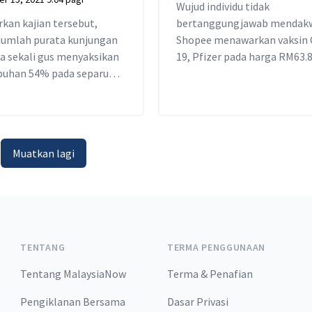
Wujud individu tidak
kan kajian tersebut,
bertanggungjawab mendak
jumlah purata kunjungan
Shopee menawarkan vaksin 
 ia sekali gus menyaksikan
19, Pfizer pada harga RM63.
uhan 54% pada separuh
 2021 berbanding tempoh
20.
Muatkan lagi
TENTANG
TERMA PENGGUNAAN
Tentang MalaysiaNow
Terma & Penafian
Pengiklanan Bersama
Dasar Privasi