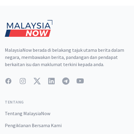
Footer
MalaysiaNow berada di belakang tajuk utama berita dalam
negara, membawakan berita, pandangan dan pendapat
berkaitan isu dan maklumat terkini kepada anda.
Facebook
Instagram
Twitter
LinkedIn
Telegram
YouTube
TENTANG
Tentang MalaysiaNow
Pengiklanan Bersama Kami