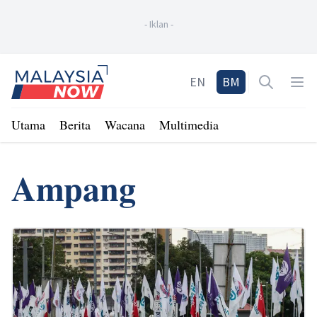
-
Iklan
-
Home
EN
BM
Open sea
Op
Utama
Berita
Wacana
Multimedia
Ampang