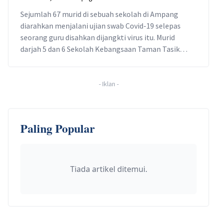
Sejumlah 67 murid di sebuah sekolah di Ampang
diarahkan menjalani ujian swab Covid-19 selepas
seorang guru disahkan dijangkti virus itu. Murid
darjah 5 dan 6 Sekolah Kebangsaan Taman Tasik
diarahkan untuk menjalani ujian itu di klinik
kesihatan di Beranang dan Hulu Langat. Difahamkan,
guru tersebut dijangkiti Covid-19 daripada rakan
-
Iklan
-
serumahnya. “Rakan rumahnya itu sebelum ini […]
Paling Popular
Tiada artikel ditemui.