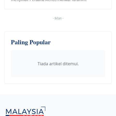
-
Iklan
-
Paling Popular
Tiada artikel ditemui.
Footer