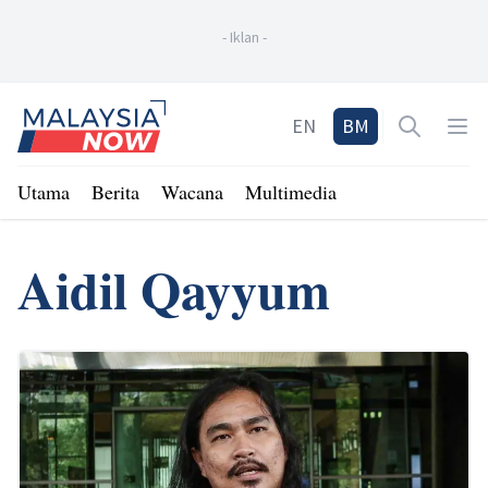
-
Iklan
-
Home
EN
BM
Open sea
Op
Utama
Berita
Wacana
Multimedia
Aidil Qayyum