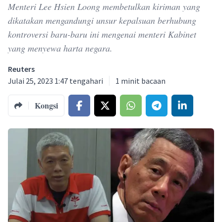
Menteri Lee Hsien Loong membetulkan kiriman yang
dikatakan mengandungi unsur kepalsuan berhubung
kontroversi baru-baru ini mengenai menteri Kabinet
yang menyewa harta negara.
Reuters
Julai 25, 2023 1:47 tengahari
1
minit bacaan
Kongsi