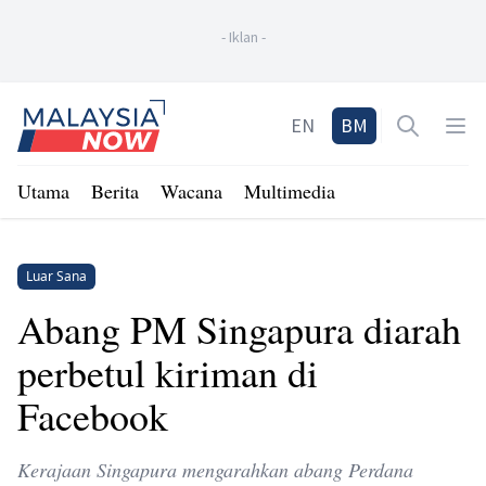
-
Iklan
-
Home
EN
BM
Open sea
Op
Utama
Berita
Wacana
Multimedia
Luar Sana
Abang PM Singapura diarah
perbetul kiriman di
Facebook
Kerajaan Singapura mengarahkan abang Perdana