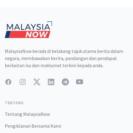
Footer
MalaysiaNow berada di belakang tajuk utama berita dalam
negara, membawakan berita, pandangan dan pendapat
berkaitan isu dan maklumat terkini kepada anda.
Facebook
Instagram
Twitter
LinkedIn
Telegram
YouTube
TENTANG
Tentang MalaysiaNow
Pengiklanan Bersama Kami