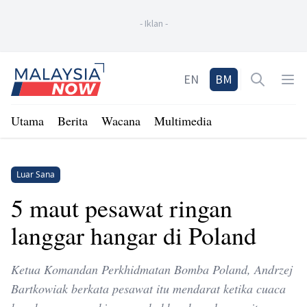
-
Iklan
-
Home
EN
BM
Open sea
Op
Utama
Berita
Wacana
Multimedia
Luar Sana
5 maut pesawat ringan
langgar hangar di Poland
Ketua Komandan Perkhidmatan Bomba Poland, Andrzej
Bartkowiak berkata pesawat itu mendarat ketika cuaca