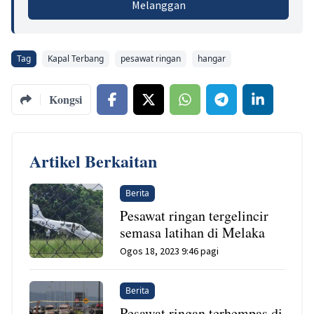
Melanggan
Tag
Kapal Terbang
pesawat ringan
hangar
Kongsi
Artikel Berkaitan
Berita
Pesawat ringan tergelincir
semasa latihan di Melaka
Ogos 18, 2023 9:46 pagi
Berita
Pesawat ringan terhempas di