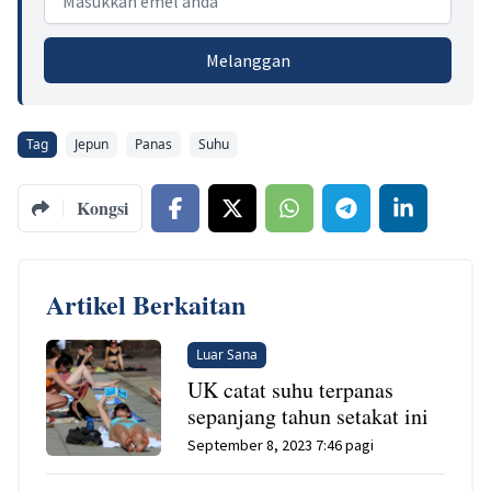
Melanggan
Tag
Jepun
Panas
Suhu
Kongsi
Artikel Berkaitan
Luar Sana
UK catat suhu terpanas
sepanjang tahun setakat ini
September 8, 2023 7:46 pagi