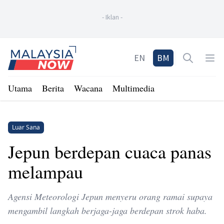
-
Iklan
-
Home
EN
BM
Open sea
Op
Utama
Berita
Wacana
Multimedia
Luar Sana
Jepun berdepan cuaca panas
melampau
Agensi Meteorologi Jepun menyeru orang ramai supaya
mengambil langkah berjaga-jaga berdepan strok haba.