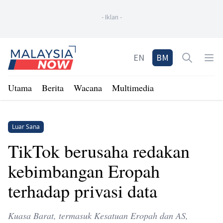
-
Iklan
-
Home
EN
BM
Open sea
Op
Utama
Berita
Wacana
Multimedia
Luar Sana
TikTok berusaha redakan
kebimbangan Eropah
terhadap privasi data
Kuasa Barat, termasuk Kesatuan Eropah dan AS,