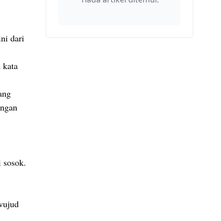
ni dari
 kata
ang
engan
i sosok.
n.
 wujud