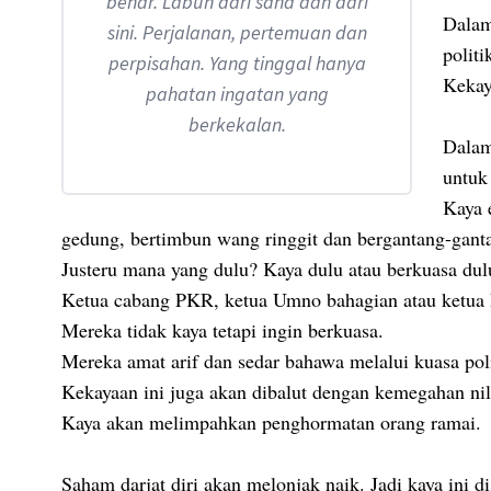
benar. Labun dari sana dan dari
Dalam
sini. Perjalanan, pertemuan dan
politi
perpisahan. Yang tinggal hanya
Kekay
pahatan ingatan yang
berkekalan.
Dalam
untuk
Kaya 
gedung, bertimbun wang ringgit dan bergantang-ganta
Justeru mana yang dulu? Kaya dulu atau berkuasa dul
Ketua cabang PKR, ketua Umno bahagian atau ketua
Mereka tidak kaya tetapi ingin berkuasa.
Mereka amat arif dan sedar bahawa melalui kuasa po
Kekayaan ini juga akan dibalut dengan kemegahan nil
Kaya akan melimpahkan penghormatan orang ramai.
Saham darjat diri akan melonjak naik. Jadi kaya ini d