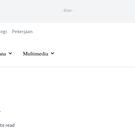
-
Iklan
-
ngi
Pekerjaan
ana
Multimedia
?
te read