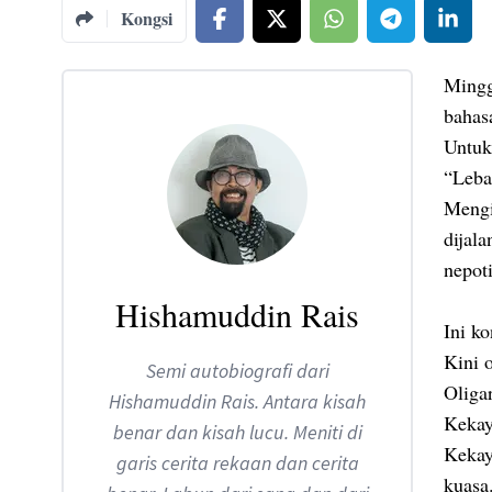
Kongsi
Minggu
bahas
Untuk
“Leba
Mengi
dijal
nepot
Hishamuddin Rais
Ini k
Kini 
Semi autobiografi dari
Oliga
Hishamuddin Rais. Antara kisah
Kekay
benar dan kisah lucu. Meniti di
Kekay
garis cerita rekaan dan cerita
kuasa