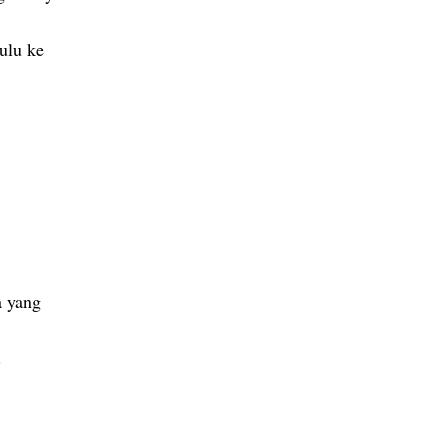
ulu ke
a yang
r.