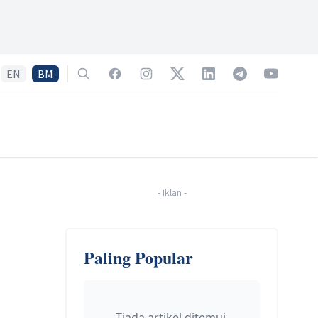
EN
BM
Search
Facebook
Instagram
Twitter
LinkedIn
Telegram
YouTube
-
Iklan
-
Paling Popular
Tiada artikel ditemui.