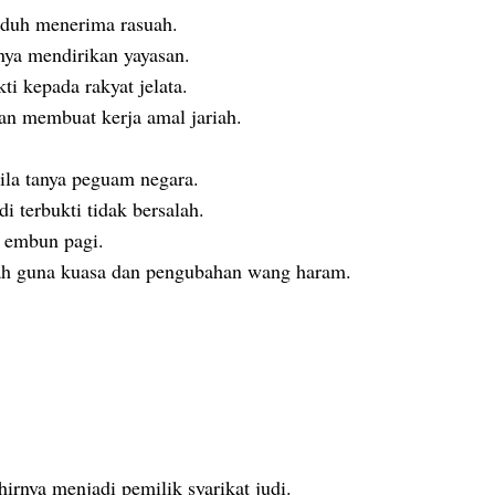
tuduh menerima rasuah.
unya mendirikan yayasan.
kti kepada rakyat jelata.
an membuat kerja amal jariah.
sila tanya peguam negara.
 terbukti tidak bersalah.
i embun pagi.
alah guna kuasa dan pengubahan wang haram.
khirnya menjadi pemilik syarikat judi.