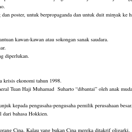
no.
 dan poster, untuk berpropaganda dan untuk duit minyak ke h
bantuan kawan-kawan atau sokongan sanak saudara.
sar.
ng diperlukan.
ka krisis ekonomi tahun 1998.
eneral Tuan Haji Muhamad Suharto “dibantai” oleh anak mud
unjuk kepada pengusaha-pengusaha pemilik perusahaan besa
al dari bahasa Hokkien.
 orang Cina. Kalau yang bukan Cina mereka ditakrif oligarki.