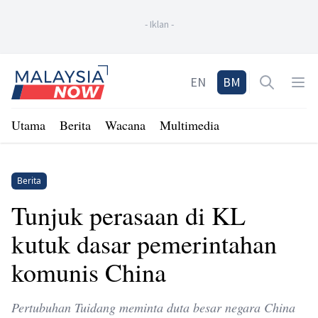
-
Iklan
-
Home
EN
BM
Open sea
Op
Utama
Berita
Wacana
Multimedia
Berita
Tunjuk perasaan di KL
kutuk dasar pemerintahan
komunis China
Pertubuhan Tuidang meminta duta besar negara China