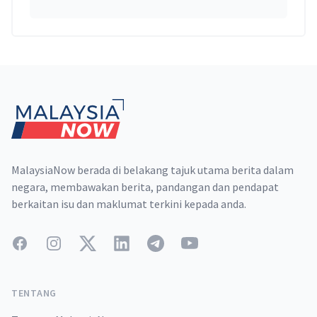
Footer
MalaysiaNow berada di belakang tajuk utama berita dalam
negara, membawakan berita, pandangan dan pendapat
berkaitan isu dan maklumat terkini kepada anda.
Facebook
Instagram
Twitter
LinkedIn
Telegram
YouTube
TENTANG