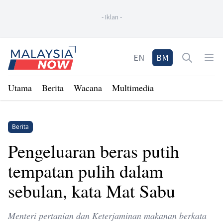
-
Iklan
-
Home
EN
BM
Open sea
Op
Utama
Berita
Wacana
Multimedia
Berita
Pengeluaran beras putih
tempatan pulih dalam
sebulan, kata Mat Sabu
Menteri pertanian dan Keterjaminan makanan berkata