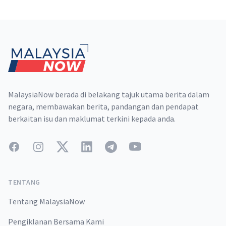
Footer
MalaysiaNow berada di belakang tajuk utama berita dalam
negara, membawakan berita, pandangan dan pendapat
berkaitan isu dan maklumat terkini kepada anda.
Facebook
Instagram
Twitter
LinkedIn
Telegram
YouTube
TENTANG
Tentang MalaysiaNow
Pengiklanan Bersama Kami