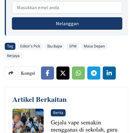
Email address
Melanggan
Tag
Editor's Pick
Ibu Bapa
SPM
Masa Depan
Kerjaya
Kongsi
Artikel Berkaitan
Berita
Gejala vape semakin
mengganas di sekolah, guru