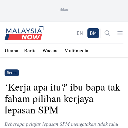
-
Iklan
-
Home
EN
BM
Open sea
Op
Utama
Berita
Wacana
Multimedia
Berita
‘Kerja apa itu?' ibu bapa tak
faham pilihan kerjaya
lepasan SPM
Beberapa pelajar lepasan SPM mengatakan tidak tahu