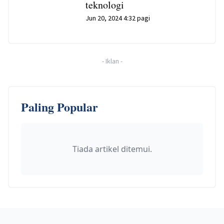
teknologi
Jun 20, 2024 4:32 pagi
-
Iklan
-
Paling Popular
Tiada artikel ditemui.
Footer