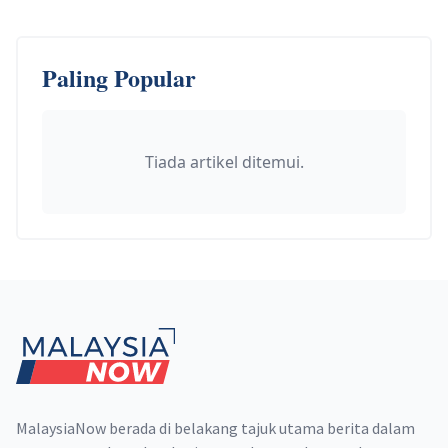
Paling Popular
Tiada artikel ditemui.
Footer
MalaysiaNow berada di belakang tajuk utama berita dalam