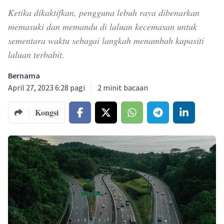
Ketika dikaktifkan, pengguna lebuh raya dibenarkan
memasuki dan memandu di laluan kecemasan untuk
sementara waktu sebagai langkah menambah kapasiti
laluan terbabit.
Bernama
April 27, 2023 6:28 pagi
2
minit bacaan
Kongsi