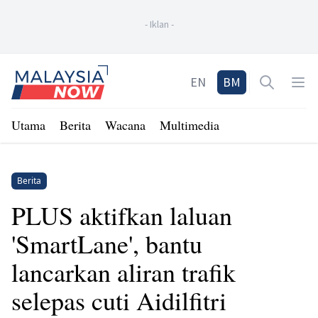
-
Iklan
-
Home
EN
BM
Open sea
Op
Utama
Berita
Wacana
Multimedia
Berita
PLUS aktifkan laluan
'SmartLane', bantu
lancarkan aliran trafik
selepas cuti Aidilfitri