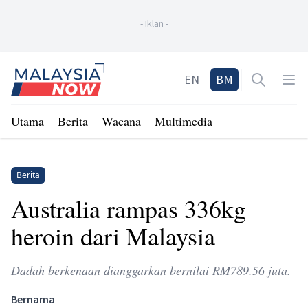
-
Iklan
-
Home
EN
BM
Open sea
Op
Utama
Berita
Wacana
Multimedia
Berita
Australia rampas 336kg
heroin dari Malaysia
Dadah berkenaan dianggarkan bernilai RM789.56 juta.
Bernama