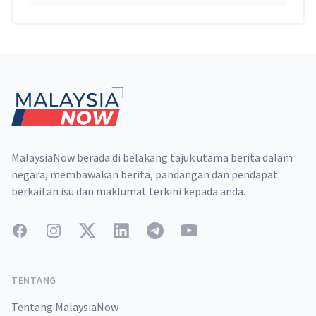
Footer
MalaysiaNow berada di belakang tajuk utama berita dalam
negara, membawakan berita, pandangan dan pendapat
berkaitan isu dan maklumat terkini kepada anda.
Facebook
Instagram
Twitter
LinkedIn
Telegram
YouTube
TENTANG
Tentang MalaysiaNow