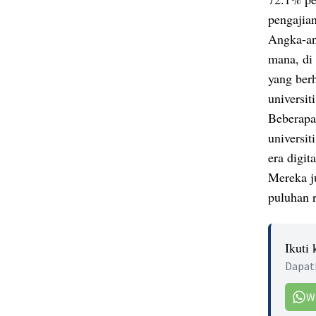
pengajian
Angka-ang
mana, di 
yang berh
universiti
Beberapa
universit
era digit
Mereka j
puluhan r
Ikuti
Dapatk
W