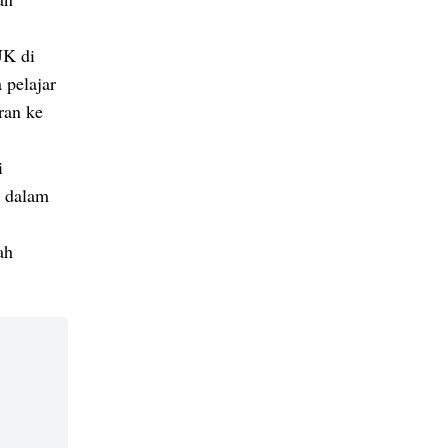
UK di
 pelajar
ran ke
i
n dalam
ah