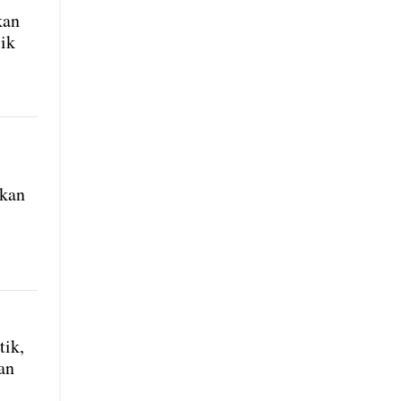
kan
lik
ukan
tik,
an