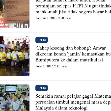
peminjam selepas PTPTN ugut tinda
mahkamah jika tidak segera bayar ba
Januari 2, 2025 3:58 pagi
Berita
'Cakap kosong dan bohong': Anwar
dikecam konon 'jamin' kemasukan b
Bumiputera ke dalam matrikulasi
Julai 2, 2024 2:21 pagi
Berita
Semakin ramai pelajar gagal Matema
persoalan timbul mengenai masa dep
Malaysia dalam teknologi