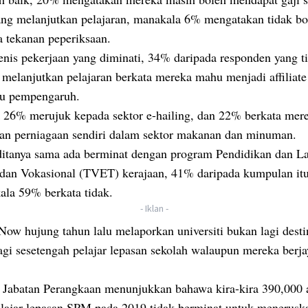
yang melanjutkan pelajaran, manakala 6% mengatakan tidak bo
 tekanan peperiksaan.
enis pekerjaan yang diminati, 34% daripada responden yang t
 melanjutkan pelajaran berkata mereka mahu menjadi affiliat
tau pempengaruh.
 26% merujuk kepada sektor e-hailing, dan 22% berkata mer
n perniagaan sendiri dalam sektor makanan dan minuman.
ditanya sama ada berminat dengan program Pendidikan dan La
 dan Vokasional (TVET) kerajaan, 41% daripada kumpulan itu
ala 59% berkata tidak.
- Iklan -
ow hujung tahun lalu melaporkan universiti bukan lagi desti
agi sesetengah pelajar lepasan sekolah walaupun mereka berj
i Jabatan Perangkaan menunjukkan bahawa kira-kira 390,000 
lajar lepasan SPM pada 2019 tidak berminat untuk menerusk