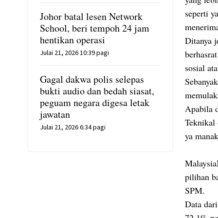
seperti 
Johor batal lesen Network
menerima
School, beri tempoh 24 jam
hentikan operasi
Ditanya j
Julai 21, 2026 10:39 pagi
berhasrat
sosial a
Gagal dakwa polis selepas
Sebanyak
bukti audio dan bedah siasat,
memulaka
peguam negara digesa letak
Apabila 
jawatan
Teknikal
Julai 21, 2026 6:34 pagi
ya manak
MalaysiaN
pilihan b
SPM.
Data dar
72.1% pe