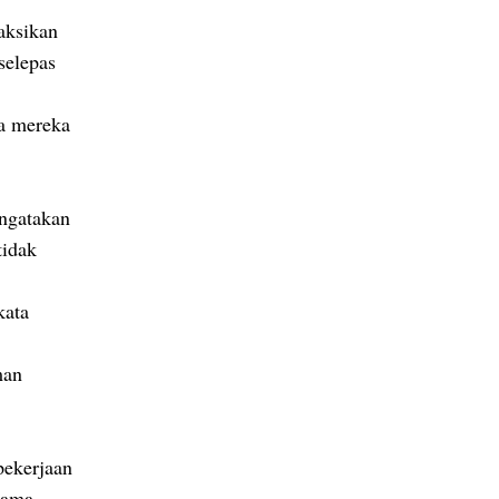
aksikan
selepas
a mereka
engatakan
tidak
kata
man
ekerjaan
sama