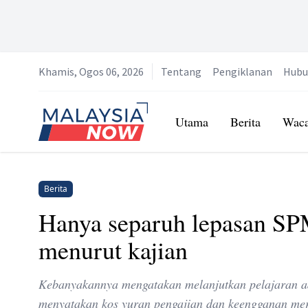
Khamis, Ogos 06, 2026
Tentang
Pengiklanan
Hubu
Home
Utama
Berita
Wac
Berita
Hanya separuh lepasan SP
menurut kajian
Kebanyakannya mengatakan melanjutkan pelajaran ada
menyatakan kos yuran pengajian dan keengganan mer