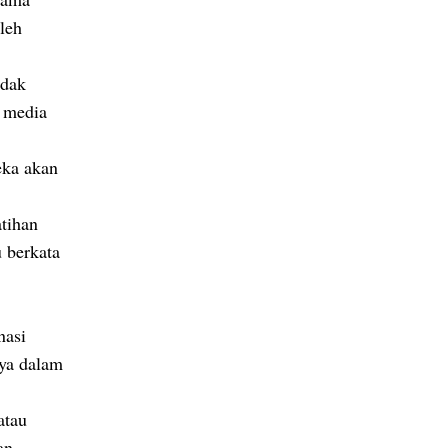
leh
idak
e media
eka akan
tihan
 berkata
nasi
aya dalam
atau
an