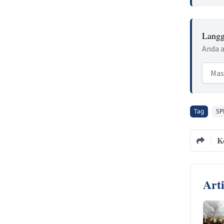
Langg
Anda a
Email
Tag
S
K
Art