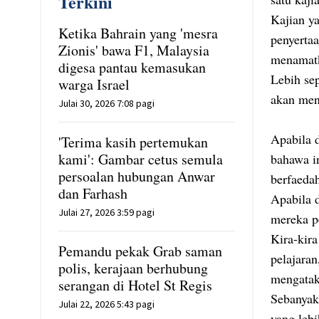
Terkini
Kajian y
Ketika Bahrain yang 'mesra
penyerta
Zionis' bawa F1, Malaysia
menamat
digesa pantau kemasukan
Lebih se
warga Israel
akan men
Julai 30, 2026 7:08 pagi
Apabila 
'Terima kasih pertemukan
kami': Gambar cetus semula
bahawa i
persoalan hubungan Anwar
berfaedah
dan Farhash
Apabila 
Julai 27, 2026 3:59 pagi
mereka p
Kira-kir
Pemandu pekak Grab saman
pelajara
polis, kerajaan berhubung
mengatak
serangan di Hotel St Regis
Sebanyak
Julai 22, 2026 5:43 pagi
yang leb