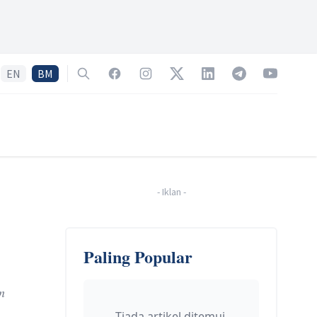
EN
BM
Search
Facebook
Instagram
Twitter
LinkedIn
Telegram
YouTube
-
Iklan
-
Paling Popular
n
Tiada artikel ditemui.