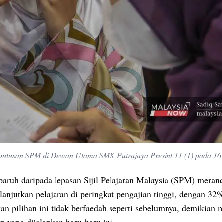
eputusan SPM di Dewan Utama SMK Putrajaya Presint 11 (1) pada 16
paruh daripada lepasan Sijil Pelajaran Malaysia (SPM) meran
anjutkan pelajaran di peringkat pengajian tinggi, dengan 32
an pilihan ini tidak berfaedah seperti sebelumnya, demikian 
an yang dijalankan baru-baru ini.