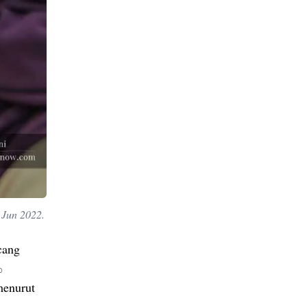
 Jun 2022.
cang
%
menurut