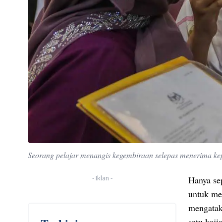
Seorang pelajar menangis kegembiraan selepas menerima k
-
Iklan
-
Hanya se
untuk mel
mengatak
satu kaji