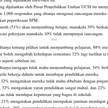
ang dijalankan oleh Pusat Penyelidikan Undian UCSI itu meny
an 1,000 responden yang ditanya mengenai rancangan mereka 
kan peperiksaan SPM.
paruh (51%) akan menyambung belajar, manakala 39% berkat
cari pekerjaan manakala 10% tidak mempunyai rancangan.
- Iklan -
ditanya tentang pilihan untuk menyambung pelajaran, 68% m
ni boleh mengubah kehidupan sementara 32% lagi melihat ia 
 seperti sebelum ini.
ditanya mengapa tidak mahu menyambung pelajaran, 34% ber
erlu bekerja dahulu untuk membayar pendidikan mereka.
a 32% mengatakan mereka tidak mahu dibebani dengan pinja
n, 32% mengatakan yuran pendidikan sangat mahal, dan 22%
an tidak mendapat keputusan yang bagus di sekolah.
 21% mengatakan pendidikan merupakan jaminan mendapat p
ih baik, 20% mengatakan mereka masih boleh mendapat gaji 