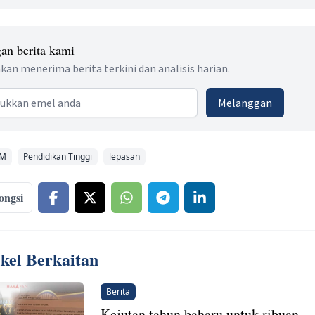
an berita kami
kan menerima berita terkini dan analisis harian.
 address
Melanggan
PM
Pendidikan Tinggi
lepasan
ongsi
ikel Berkaitan
Berita
Kejutan tahun baharu untuk ribuan