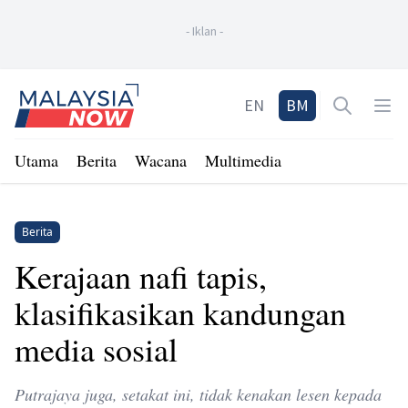
-
Iklan
-
Home
EN
BM
Open sea
Op
Utama
Berita
Wacana
Multimedia
Berita
Kerajaan nafi tapis,
klasifikasikan kandungan
media sosial
Putrajaya juga, setakat ini, tidak kenakan lesen kepada