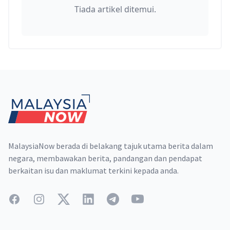
Tiada artikel ditemui.
Footer
MalaysiaNow berada di belakang tajuk utama berita dalam
negara, membawakan berita, pandangan dan pendapat
berkaitan isu dan maklumat terkini kepada anda.
Facebook
Instagram
Twitter
LinkedIn
Telegram
YouTube