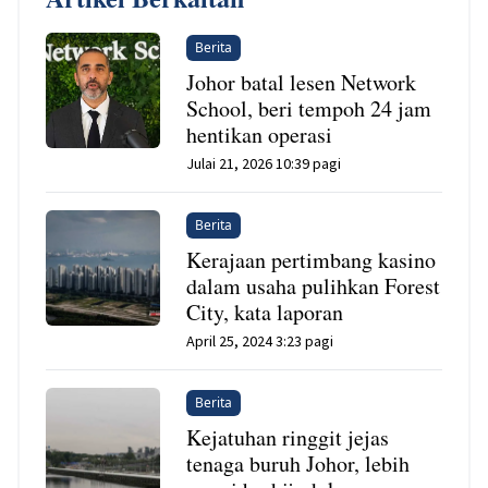
Berita
Johor batal lesen Network
School, beri tempoh 24 jam
hentikan operasi
Julai 21, 2026 10:39 pagi
Berita
Kerajaan pertimbang kasino
dalam usaha pulihkan Forest
City, kata laporan
April 25, 2024 3:23 pagi
Berita
Kejatuhan ringgit jejas
tenaga buruh Johor, lebih