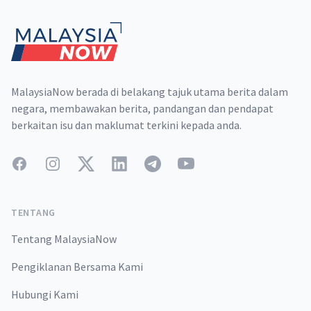
MalaysiaNow berada di belakang tajuk utama berita dalam
negara, membawakan berita, pandangan dan pendapat
berkaitan isu dan maklumat terkini kepada anda.
Facebook
Instagram
Twitter
LinkedIn
Telegram
YouTube
TENTANG
Tentang MalaysiaNow
Pengiklanan Bersama Kami
Hubungi Kami