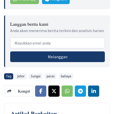
Langgan berita kami
Anda akan menerima berita terkini dan analisis harian.
Email address
Melanggan
Tag
Johor
Sungai
paras
bahaya
Kongsi
Artikel Berkaitan