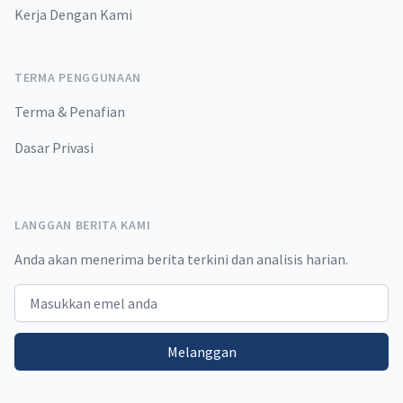
Kerja Dengan Kami
TERMA PENGGUNAAN
Terma & Penafian
Dasar Privasi
LANGGAN BERITA KAMI
Anda akan menerima berita terkini dan analisis harian.
Email address
Melanggan