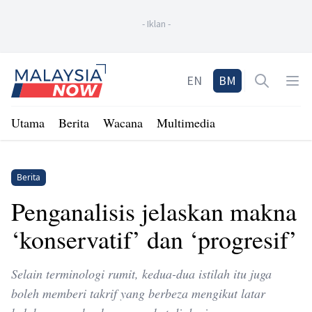
-
Iklan
-
Home
EN
BM
Open sea
Op
Utama
Berita
Wacana
Multimedia
Berita
Penganalisis jelaskan makna
‘konservatif’ dan ‘progresif’
Selain terminologi rumit, kedua-dua istilah itu juga
boleh memberi takrif yang berbeza mengikut latar