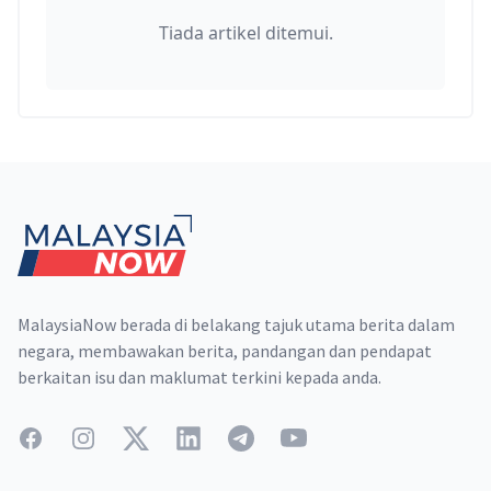
Tiada artikel ditemui.
Footer
MalaysiaNow berada di belakang tajuk utama berita dalam
negara, membawakan berita, pandangan dan pendapat
berkaitan isu dan maklumat terkini kepada anda.
Facebook
Instagram
Twitter
LinkedIn
Telegram
YouTube