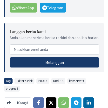
WhatsApp
Telegram
Langgan berita kami
Anda akan menerima berita terkini dan analisis harian.
Email address
Melanggan
Tag
Editor's Pick
PRU15
Undi 18
konservatif
progresif
Kongsi