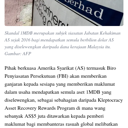
Skandal 1MDB merupakan subjek siasatan Jabatan Kehakiman
AS sejak 2016 bagi mendapatkan semula berbilion dolar AS
yang diselewengkan daripada dana kerajaan Malaysia itu.
Gambar: AFP
Pihak berkuasa Amerika Syarikat (AS) termasuk Biro
Penyiasatan Persekutuan (FBI) akan memberikan
ganjaran kepada sesiapa yang memberikan maklumat
dalam usaha mendapatkan semula aset 1MDB yang
diselewengkan, sebagai sebahagian daripada Kleptocracy
Asset Recovery Rewards Program di mana wang
sebanyak AS$5 juta ditawarkan kepada pemberi
maklumat bagi membanteras rasuah global melibatkan