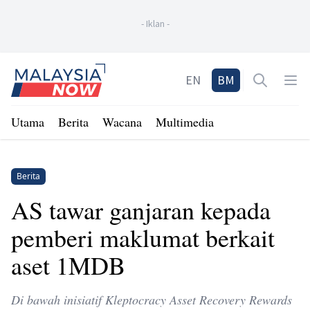
-
Iklan
-
Home
EN
BM
Open sea
Op
Utama
Berita
Wacana
Multimedia
Berita
AS tawar ganjaran kepada
pemberi maklumat berkait
aset 1MDB
Di bawah inisiatif Kleptocracy Asset Recovery Rewards