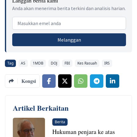
Langgan berita kami
Anda akan menerima berita terkini dan analisis harian.
Email address
Melanggan
Tag
AS
1MDB
DOJ
FBI
Kes Rasuah
IRS
Kongsi
Artikel Berkaitan
Berita
Hukuman penjara ke atas