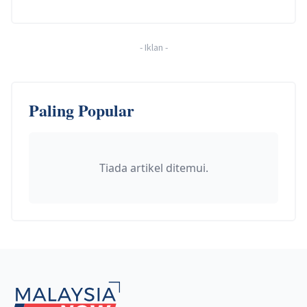
-
Iklan
-
Paling Popular
Tiada artikel ditemui.
Footer